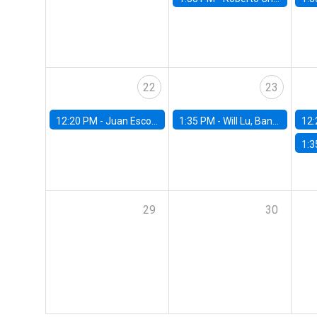
22
23
12:20 PM -
Juan Escobar, Universidad de Chile
1:35 PM -
Will Lu, Banco Central de Chile
12:
1:3
29
30