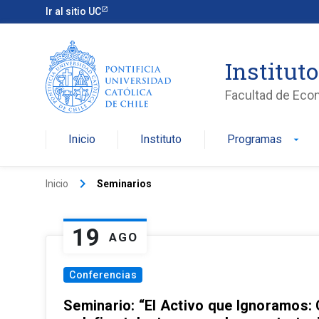
Ir al sitio UC
Institut
Facultad de Eco
Inicio
Instituto
Programas
arrow_drop_down
keyboard_arrow_right
Inicio
Seminarios
19
AGO
Conferencias
Seminario: “El Activo que Ignoramos: