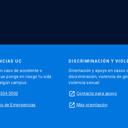
NCIAS UC
DISCRIMINACIÓN Y VIOL
n caso de accidente o
Orientación y apoyo en casos 
que ponga en riesgo tu vida
discriminación, violencia de g
 algún campus.
violencia sexual.
launch
5504 5000
Contacto para apoyo
launch
sitio de Emergencias
Más orientación