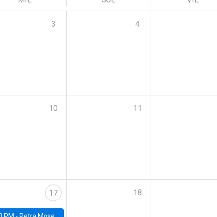
3
4
10
11
18
17
0 PM -
Petra Moser, NYU Stern