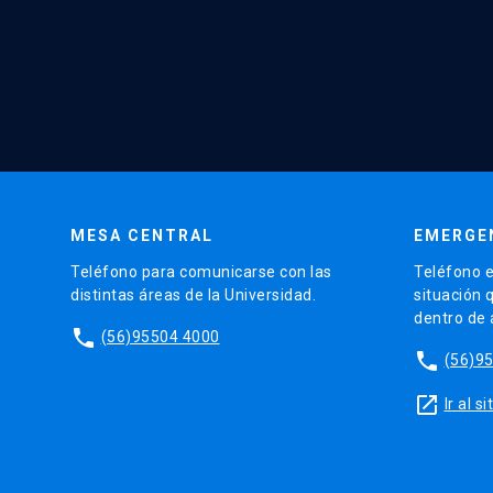
MESA CENTRAL
EMERGE
Teléfono para comunicarse con las
Teléfono e
distintas áreas de la Universidad.
situación 
dentro de
phone
(56)95504 4000
phone
(56)9
launch
Ir al 