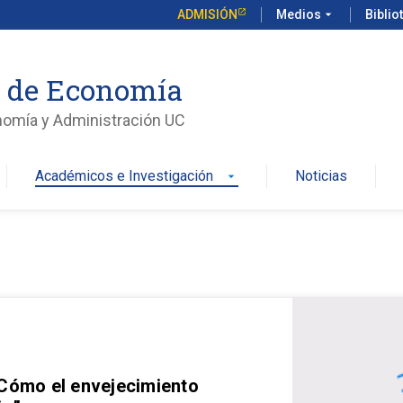
ADMISIÓN
Medios
arrow_drop_down
Biblio
o de Economía
nomía y Administración UC
Académicos e Investigación
Noticias
arrow_drop_down
 Cómo el envejecimiento