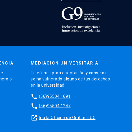
ENCIA
MEDIACIÓN UNIVERSITARIA
de
Teléfonos para orientación y consejo si
énero o
se ha vulnerado alguno de tus derechos
en la universidad.
phone
(56)95504 1691
phone
(56)95504 1247
launch
Ir a la Oficina de Ombuds UC