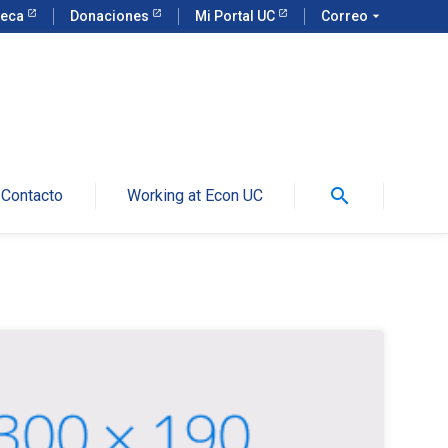
teca
Donaciones
Mi Portal UC
Correo
arrow_drop_down
search
Contacto
Working at Econ UC