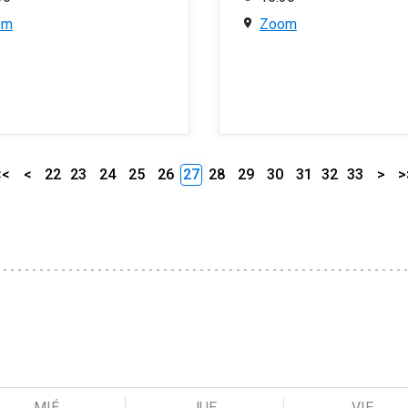
om
Zoom
<<
<
22
23
24
25
26
27
28
29
30
31
32
33
>
>
MIÉ
JUE
VIE