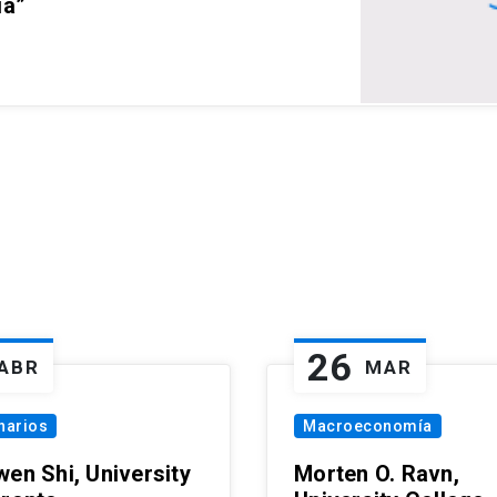
ia”
26
ABR
MAR
narios
Macroeconomía
wen Shi, University
Morten O. Ravn,