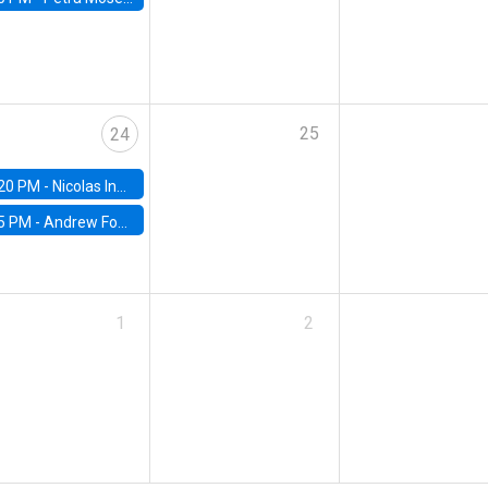
25
24
20 PM -
Nicolas Inostroza, Rotman School of Management, University of Toronto
5 PM -
Andrew Foster, Brown University
1
2