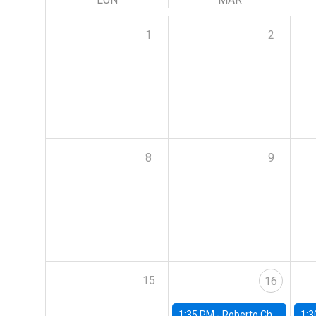
1
2
8
9
15
16
1:35 PM -
Roberto Chang, Rutgers University
1:3