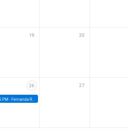
19
20
27
26
5 PM -
Fernanda Rojas Ampuero, University of Wisconsin-Madison