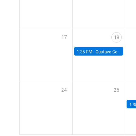
17
18
1:35 PM -
Gustavo González, Banco Central de Chile
24
25
1:3