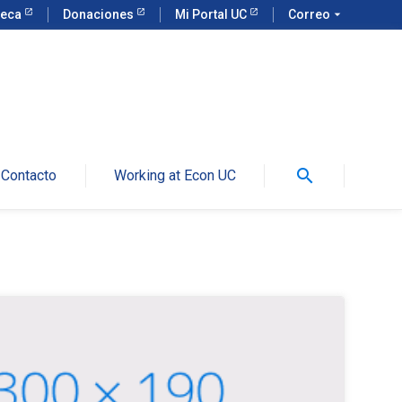
teca
Donaciones
Mi Portal UC
Correo
arrow_drop_down
search
Contacto
Working at Econ UC