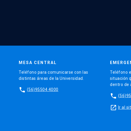
MESA CENTRAL
EMERGE
Teléfono para comunicarse con las
Teléfono e
distintas áreas de la Universidad.
situación 
dentro de
phone
(56)95504 4000
phone
(56)9
launch
Ir al 