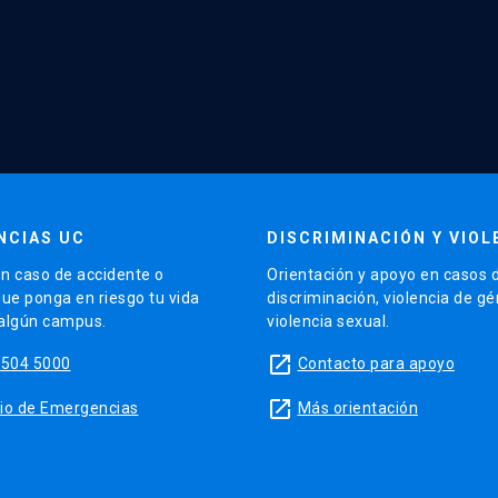
NCIAS UC
DISCRIMINACIÓN Y VIOL
n caso de accidente o
Orientación y apoyo en casos 
que ponga en riesgo tu vida
discriminación, violencia de g
 algún campus.
violencia sexual.
launch
5504 5000
Contacto para apoyo
launch
sitio de Emergencias
Más orientación