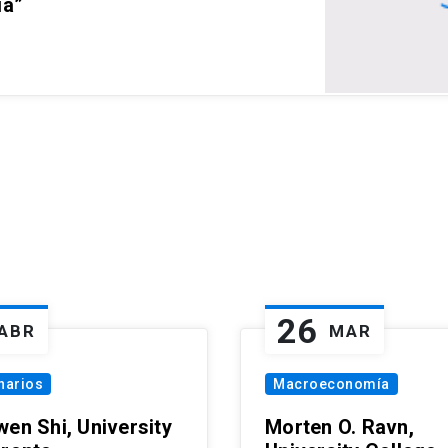
ia”
26
ABR
MAR
narios
Macroeconomía
wen Shi, University
Morten O. Ravn,