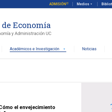
ADMISIÓN
Medios
arrow_drop_down
Biblio
o de Economía
nomía y Administración UC
Académicos e Investigación
Noticias
arrow_drop_down
 Cómo el envejecimiento