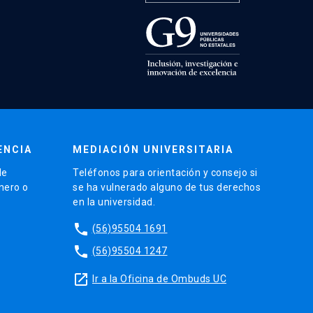
ENCIA
MEDIACIÓN UNIVERSITARIA
de
Teléfonos para orientación y consejo si
énero o
se ha vulnerado alguno de tus derechos
en la universidad.
phone
(56)95504 1691
phone
(56)95504 1247
launch
Ir a la Oficina de Ombuds UC