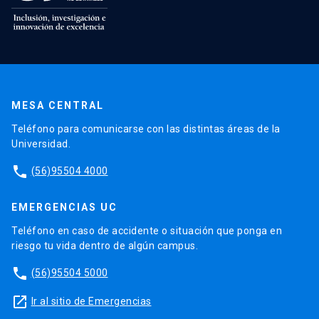
MESA CENTRAL
Teléfono para comunicarse con las distintas áreas de la
Universidad.
phone
(56)95504 4000
EMERGENCIAS UC
Teléfono en caso de accidente o situación que ponga en
riesgo tu vida dentro de algún campus.
phone
(56)95504 5000
launch
Ir al sitio de Emergencias