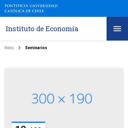
Instituto de Economía
keyboard_arrow_right
Inicio
Seminarios