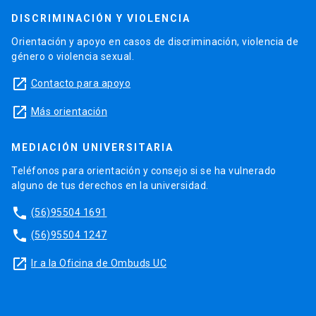
DISCRIMINACIÓN Y VIOLENCIA
Orientación y apoyo en casos de discriminación, violencia de
género o violencia sexual.
launch
Contacto para apoyo
launch
Más orientación
MEDIACIÓN UNIVERSITARIA
Teléfonos para orientación y consejo si se ha vulnerado
alguno de tus derechos en la universidad.
phone
(56)95504 1691
phone
(56)95504 1247
launch
Ir a la Oficina de Ombuds UC