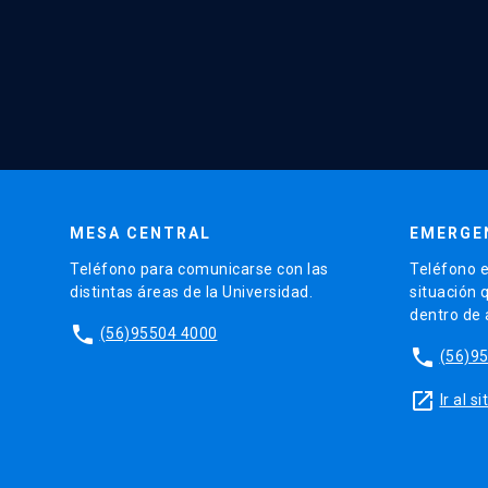
MESA CENTRAL
EMERGE
Teléfono para comunicarse con las
Teléfono e
distintas áreas de la Universidad.
situación 
dentro de
phone
(56)95504 4000
phone
(56)9
launch
Ir al 