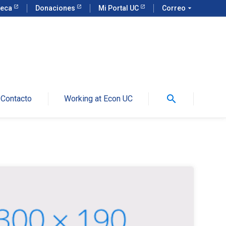
teca
Donaciones
Mi Portal UC
Correo
arrow_drop_down
search
Contacto
Working at Econ UC