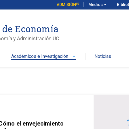
ADMISIÓN
Medios
arrow_drop_down
Biblio
o de Economía
nomía y Administración UC
Académicos e Investigación
Noticias
arrow_drop_down
 Cómo el envejecimiento