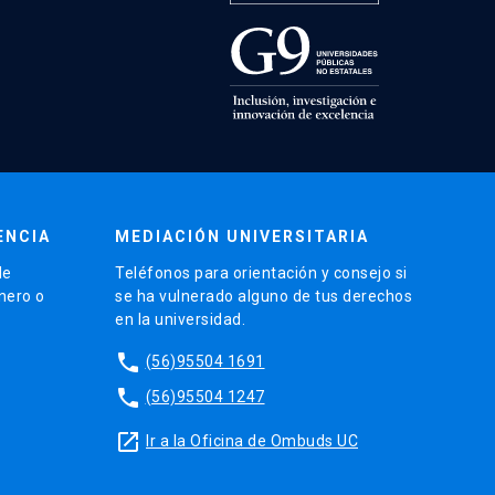
ENCIA
MEDIACIÓN UNIVERSITARIA
de
Teléfonos para orientación y consejo si
énero o
se ha vulnerado alguno de tus derechos
en la universidad.
phone
(56)95504 1691
phone
(56)95504 1247
launch
Ir a la Oficina de Ombuds UC