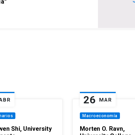
ia”
26
ABR
MAR
narios
Macroeconomía
wen Shi, University
Morten O. Ravn,