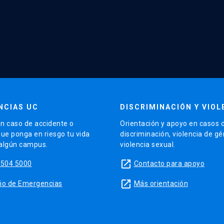
NCIAS UC
DISCRIMINACIÓN Y VIOL
n caso de accidente o
Orientación y apoyo en casos 
que ponga en riesgo tu vida
discriminación, violencia de g
 algún campus.
violencia sexual.
launch
5504 5000
Contacto para apoyo
launch
sitio de Emergencias
Más orientación