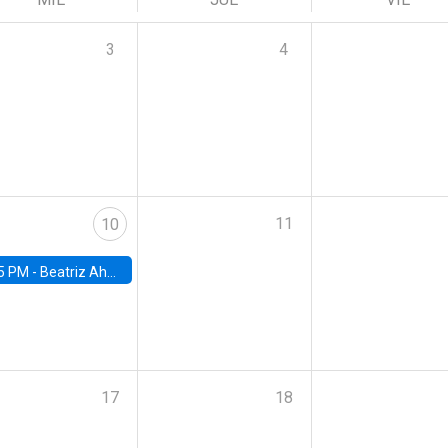
3
4
11
10
5 PM -
Beatriz Ahumada, PhD candidate, Universidad de Pittsburgh
17
18