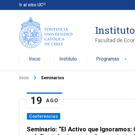
Ir al sitio UC
Institut
Facultad de Eco
Inicio
Instituto
Programas
arrow_drop_down
keyboard_arrow_right
Inicio
Seminarios
19
AGO
Conferencias
Seminario: “El Activo que Ignoramos: