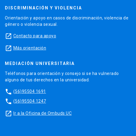
DISCRIMINACIÓN Y VIOLENCIA
Orientación y apoyo en casos de discriminación, violencia de
género o violencia sexual.
launch
Contacto para apoyo
launch
Más orientación
MEDIACIÓN UNIVERSITARIA
Teléfonos para orientación y consejo si se ha vulnerado
alguno de tus derechos en la universidad.
phone
(56)95504 1691
phone
(56)95504 1247
launch
Ir a la Oficina de Ombuds UC