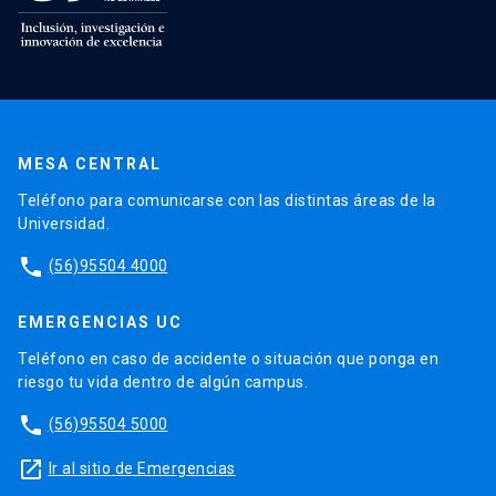
MESA CENTRAL
Teléfono para comunicarse con las distintas áreas de la
Universidad.
phone
(56)95504 4000
EMERGENCIAS UC
Teléfono en caso de accidente o situación que ponga en
riesgo tu vida dentro de algún campus.
phone
(56)95504 5000
launch
Ir al sitio de Emergencias