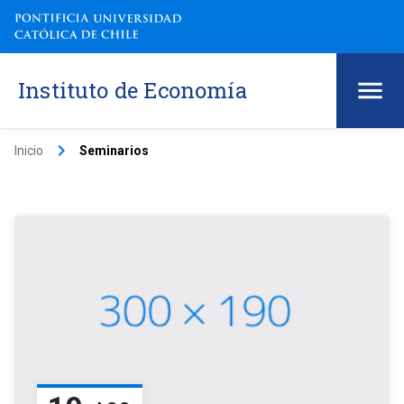
Instituto de Economía
keyboard_arrow_right
Inicio
Seminarios