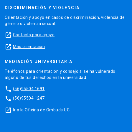
DISCRIMINACIÓN Y VIOLENCIA
Orientación y apoyo en casos de discriminación, violencia de
género o violencia sexual.
launch
Contacto para apoyo
launch
Más orientación
MEDIACIÓN UNIVERSITARIA
Teléfonos para orientación y consejo si se ha vulnerado
alguno de tus derechos en la universidad.
phone
(56)95504 1691
phone
(56)95504 1247
launch
Ir a la Oficina de Ombuds UC