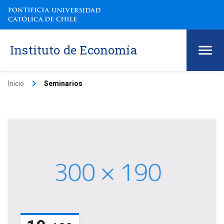
Instituto de Economía
keyboard_arrow_right
Inicio
Seminarios