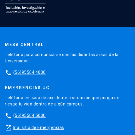
MESA CENTRAL
Teléfono para comunicarse con las distintas áreas de la
Universidad.
phone
(56)95504 4000
EMERGENCIAS UC
Teléfono en caso de accidente o situación que ponga en
riesgo tu vida dentro de algún campus.
phone
(56)95504 5000
launch
Ir al sitio de Emergencias