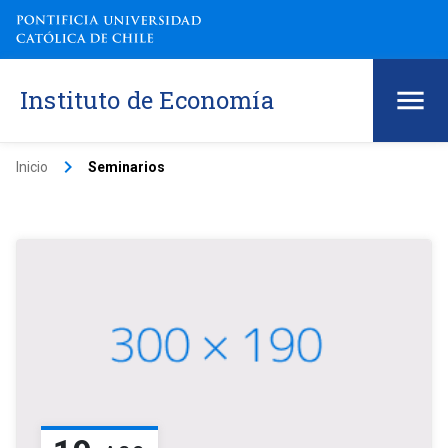
Instituto de Economía
keyboard_arrow_right
Inicio
Seminarios