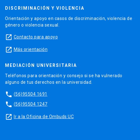
DISCRIMINACIÓN Y VIOLENCIA
Orientación y apoyo en casos de discriminación, violencia de
género o violencia sexual.
launch
Contacto para apoyo
launch
Más orientación
MEDIACIÓN UNIVERSITARIA
Teléfonos para orientación y consejo si se ha vulnerado
alguno de tus derechos en la universidad.
phone
(56)95504 1691
phone
(56)95504 1247
launch
Ir a la Oficina de Ombuds UC