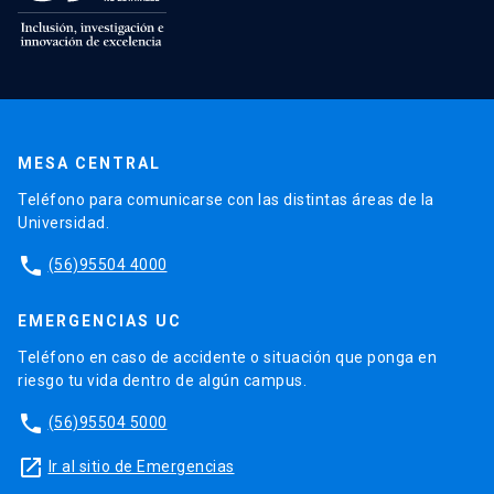
MESA CENTRAL
Teléfono para comunicarse con las distintas áreas de la
Universidad.
phone
(56)95504 4000
EMERGENCIAS UC
Teléfono en caso de accidente o situación que ponga en
riesgo tu vida dentro de algún campus.
phone
(56)95504 5000
launch
Ir al sitio de Emergencias