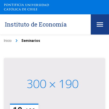
Instituto de Economía
keyboard_arrow_right
Inicio
Seminarios