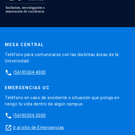
MESA CENTRAL
Teléfono para comunicarse con las distintas áreas de la
Universidad.
phone
(56)95504 4000
EMERGENCIAS UC
Teléfono en caso de accidente o situación que ponga en
riesgo tu vida dentro de algún campus.
phone
(56)95504 5000
launch
Ir al sitio de Emergencias