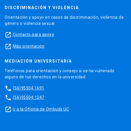
DISCRIMINACIÓN Y VIOLENCIA
Orientación y apoyo en casos de discriminación, violencia de
género o violencia sexual.
launch
Contacto para apoyo
launch
Más orientación
MEDIACIÓN UNIVERSITARIA
Teléfonos para orientación y consejo si se ha vulnerado
alguno de tus derechos en la universidad.
phone
(56)95504 1691
phone
(56)95504 1247
launch
Ir a la Oficina de Ombuds UC