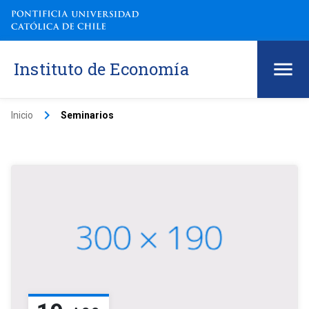
Instituto de Economía
keyboard_arrow_right
Inicio
Seminarios