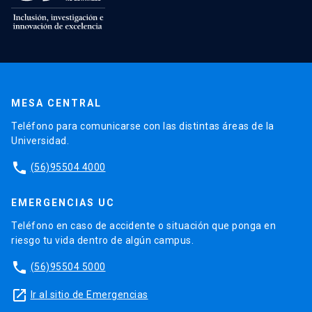
MESA CENTRAL
Teléfono para comunicarse con las distintas áreas de la
Universidad.
phone
(56)95504 4000
EMERGENCIAS UC
Teléfono en caso de accidente o situación que ponga en
riesgo tu vida dentro de algún campus.
phone
(56)95504 5000
launch
Ir al sitio de Emergencias