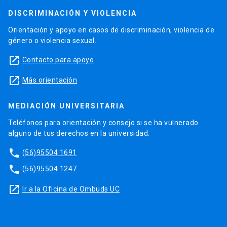
DISCRIMINACIÓN Y VIOLENCIA
Orientación y apoyo en casos de discriminación, violencia de
género o violencia sexual.
launch
Contacto para apoyo
launch
Más orientación
MEDIACIÓN UNIVERSITARIA
Teléfonos para orientación y consejo si se ha vulnerado
alguno de tus derechos en la universidad.
phone
(56)95504 1691
phone
(56)95504 1247
launch
Ir a la Oficina de Ombuds UC