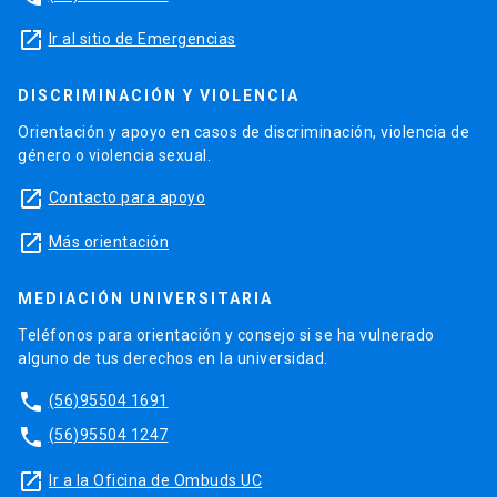
launch
Ir al sitio de Emergencias
DISCRIMINACIÓN Y VIOLENCIA
Orientación y apoyo en casos de discriminación, violencia de
género o violencia sexual.
launch
Contacto para apoyo
launch
Más orientación
MEDIACIÓN UNIVERSITARIA
Teléfonos para orientación y consejo si se ha vulnerado
alguno de tus derechos en la universidad.
phone
(56)95504 1691
phone
(56)95504 1247
launch
Ir a la Oficina de Ombuds UC