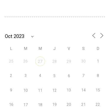
L
M
M
J
V
S
D
25
26
30
1
27
28
29
2
3
4
7
8
5
6
9
13
14
15
10
11
12
16
19
20
21
22
17
18