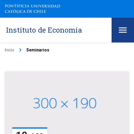
Instituto de Economía
keyboard_arrow_right
Inicio
Seminarios