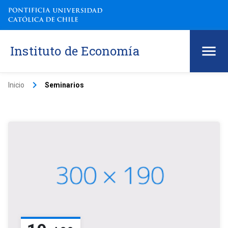
Instituto de Economía
keyboard_arrow_right
Inicio
Seminarios