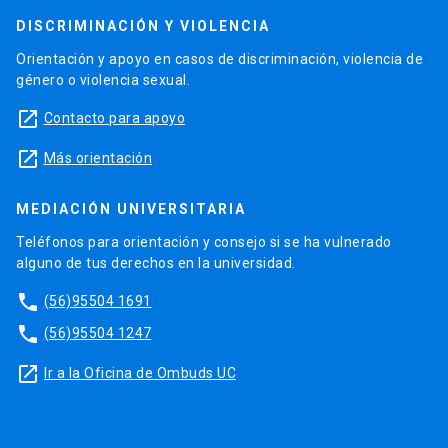
DISCRIMINACIÓN Y VIOLENCIA
Orientación y apoyo en casos de discriminación, violencia de
género o violencia sexual.
launch
Contacto para apoyo
launch
Más orientación
MEDIACIÓN UNIVERSITARIA
Teléfonos para orientación y consejo si se ha vulnerado
alguno de tus derechos en la universidad.
phone
(56)95504 1691
phone
(56)95504 1247
launch
Ir a la Oficina de Ombuds UC