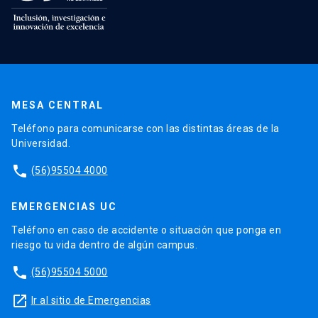
MESA CENTRAL
Teléfono para comunicarse con las distintas áreas de la
Universidad.
phone
(56)95504 4000
EMERGENCIAS UC
Teléfono en caso de accidente o situación que ponga en
riesgo tu vida dentro de algún campus.
phone
(56)95504 5000
launch
Ir al sitio de Emergencias