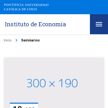
Instituto de Economía
keyboard_arrow_right
Inicio
Seminarios