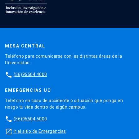
MESA CENTRAL
Teléfono para comunicarse con las distintas áreas de la
Universidad.
phone
(56)95504 4000
EMERGENCIAS UC
Teléfono en caso de accidente o situación que ponga en
riesgo tu vida dentro de algún campus.
phone
(56)95504 5000
launch
Ir al sitio de Emergencias