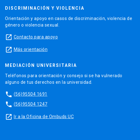
DISCRIMINACIÓN Y VIOLENCIA
Orientación y apoyo en casos de discriminación, violencia de
género o violencia sexual.
launch
Contacto para apoyo
launch
Más orientación
MEDIACIÓN UNIVERSITARIA
Teléfonos para orientación y consejo si se ha vulnerado
alguno de tus derechos en la universidad.
phone
(56)95504 1691
phone
(56)95504 1247
launch
Ir a la Oficina de Ombuds UC