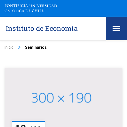
Instituto de Economía
keyboard_arrow_right
Inicio
Seminarios