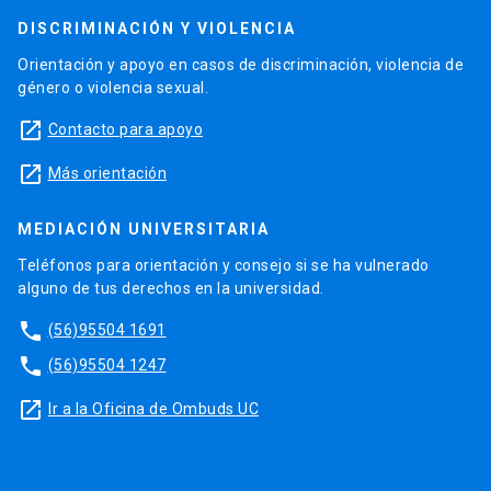
DISCRIMINACIÓN Y VIOLENCIA
Orientación y apoyo en casos de discriminación, violencia de
género o violencia sexual.
launch
Contacto para apoyo
launch
Más orientación
MEDIACIÓN UNIVERSITARIA
Teléfonos para orientación y consejo si se ha vulnerado
alguno de tus derechos en la universidad.
phone
(56)95504 1691
phone
(56)95504 1247
launch
Ir a la Oficina de Ombuds UC