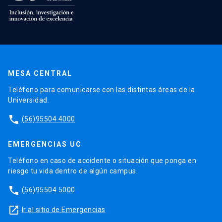
MESA CENTRAL
Teléfono para comunicarse con las distintas áreas de la
Universidad.
phone
(56)95504 4000
EMERGENCIAS UC
Teléfono en caso de accidente o situación que ponga en
riesgo tu vida dentro de algún campus.
phone
(56)95504 5000
launch
Ir al sitio de Emergencias