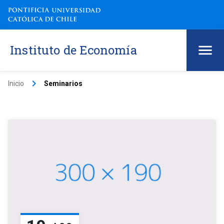
Instituto de Economía
keyboard_arrow_right
Inicio
Seminarios