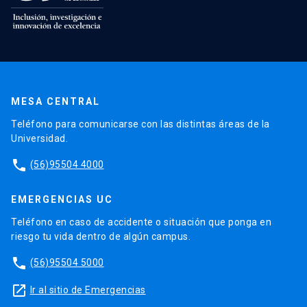
MESA CENTRAL
Teléfono para comunicarse con las distintas áreas de la
Universidad.
phone
(56)95504 4000
EMERGENCIAS UC
Teléfono en caso de accidente o situación que ponga en
riesgo tu vida dentro de algún campus.
phone
(56)95504 5000
launch
Ir al sitio de Emergencias