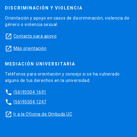
DISCRIMINACIÓN Y VIOLENCIA
Orientación y apoyo en casos de discriminación, violencia de
género o violencia sexual.
launch
Contacto para apoyo
launch
Más orientación
MEDIACIÓN UNIVERSITARIA
Teléfonos para orientación y consejo si se ha vulnerado
alguno de tus derechos en la universidad.
phone
(56)95504 1691
phone
(56)95504 1247
launch
Ir a la Oficina de Ombuds UC