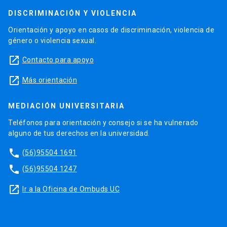
DISCRIMINACIÓN Y VIOLENCIA
Orientación y apoyo en casos de discriminación, violencia de
género o violencia sexual.
launch
Contacto para apoyo
launch
Más orientación
MEDIACIÓN UNIVERSITARIA
Teléfonos para orientación y consejo si se ha vulnerado
alguno de tus derechos en la universidad.
phone
(56)95504 1691
phone
(56)95504 1247
launch
Ir a la Oficina de Ombuds UC