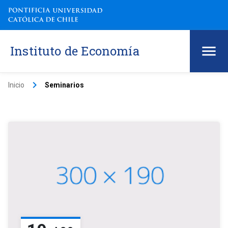
Instituto de Economía
keyboard_arrow_right
Inicio
Seminarios