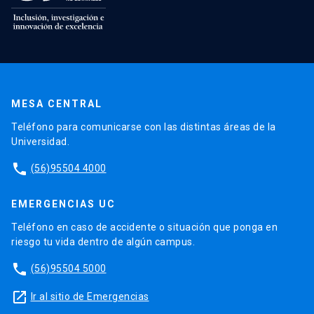
MESA CENTRAL
Teléfono para comunicarse con las distintas áreas de la
Universidad.
phone
(56)95504 4000
EMERGENCIAS UC
Teléfono en caso de accidente o situación que ponga en
riesgo tu vida dentro de algún campus.
phone
(56)95504 5000
launch
Ir al sitio de Emergencias