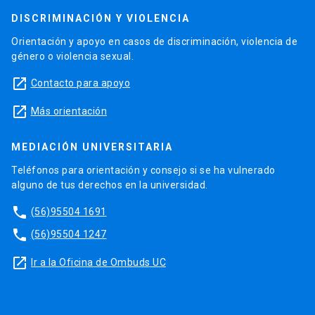
DISCRIMINACIÓN Y VIOLENCIA
Orientación y apoyo en casos de discriminación, violencia de
género o violencia sexual.
launch
Contacto para apoyo
launch
Más orientación
MEDIACIÓN UNIVERSITARIA
Teléfonos para orientación y consejo si se ha vulnerado
alguno de tus derechos en la universidad.
phone
(56)95504 1691
phone
(56)95504 1247
launch
Ir a la Oficina de Ombuds UC