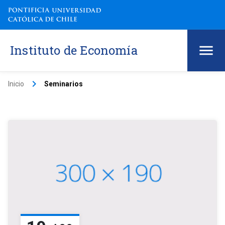
Instituto de Economía
keyboard_arrow_right
Inicio
Seminarios