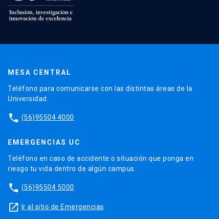
MESA CENTRAL
Teléfono para comunicarse con las distintas áreas de la
Universidad.
phone
(56)95504 4000
EMERGENCIAS UC
Teléfono en caso de accidente o situación que ponga en
riesgo tu vida dentro de algún campus.
phone
(56)95504 5000
launch
Ir al sitio de Emergencias