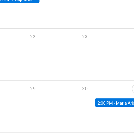
22
23
29
30
2:00 PM -
Maria Aristizabal-Ramirez, FED