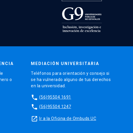
ENCIA
MEDIACIÓN UNIVERSITARIA
de
Teléfonos para orientación y consejo si
énero o
se ha vulnerado alguno de tus derechos
en la universidad.
phone
(56)95504 1691
phone
(56)95504 1247
launch
Ir a la Oficina de Ombuds UC