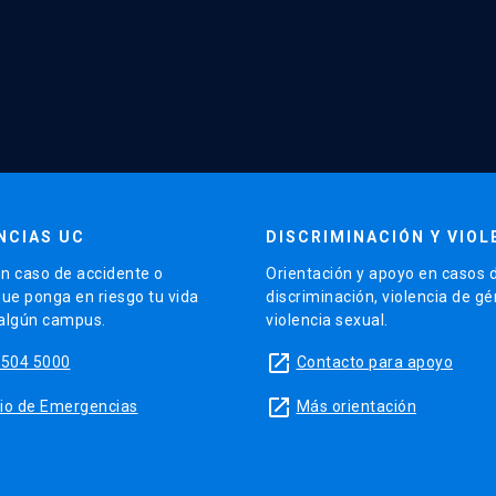
NCIAS UC
DISCRIMINACIÓN Y VIOL
n caso de accidente o
Orientación y apoyo en casos 
que ponga en riesgo tu vida
discriminación, violencia de g
 algún campus.
violencia sexual.
launch
5504 5000
Contacto para apoyo
launch
sitio de Emergencias
Más orientación