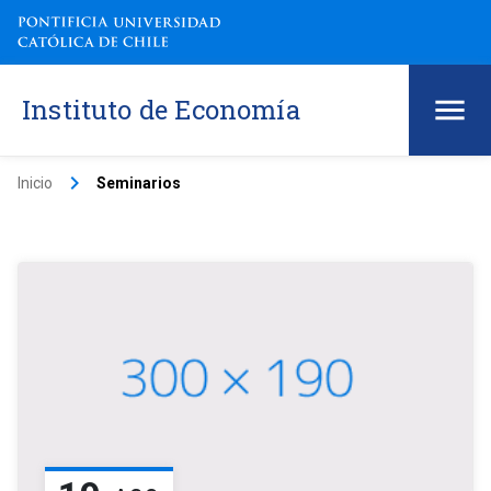
Instituto de Economía
keyboard_arrow_right
Inicio
Seminarios