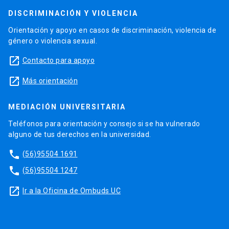
DISCRIMINACIÓN Y VIOLENCIA
Orientación y apoyo en casos de discriminación, violencia de
género o violencia sexual.
launch
Contacto para apoyo
launch
Más orientación
MEDIACIÓN UNIVERSITARIA
Teléfonos para orientación y consejo si se ha vulnerado
alguno de tus derechos en la universidad.
phone
(56)95504 1691
phone
(56)95504 1247
launch
Ir a la Oficina de Ombuds UC