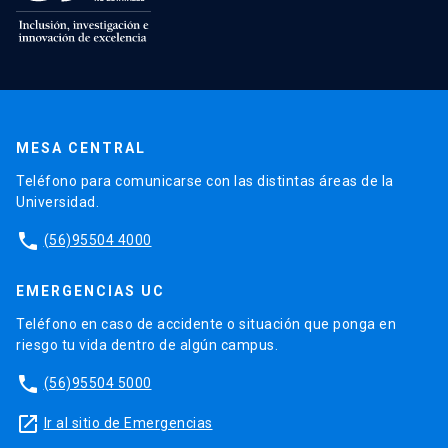
MESA CENTRAL
Teléfono para comunicarse con las distintas áreas de la
Universidad.
phone
(56)95504 4000
EMERGENCIAS UC
Teléfono en caso de accidente o situación que ponga en
riesgo tu vida dentro de algún campus.
phone
(56)95504 5000
launch
Ir al sitio de Emergencias