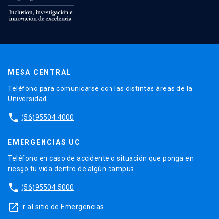
MESA CENTRAL
Teléfono para comunicarse con las distintas áreas de la
Universidad.
phone
(56)95504 4000
EMERGENCIAS UC
Teléfono en caso de accidente o situación que ponga en
riesgo tu vida dentro de algún campus.
phone
(56)95504 5000
launch
Ir al sitio de Emergencias