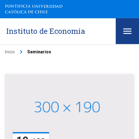
Instituto de Economía
keyboard_arrow_right
Inicio
Seminarios