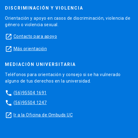
DISCRIMINACIÓN Y VIOLENCIA
Orientación y apoyo en casos de discriminación, violencia de
género o violencia sexual.
launch
Contacto para apoyo
launch
Más orientación
MEDIACIÓN UNIVERSITARIA
Teléfonos para orientación y consejo si se ha vulnerado
alguno de tus derechos en la universidad.
phone
(56)95504 1691
phone
(56)95504 1247
launch
Ir a la Oficina de Ombuds UC