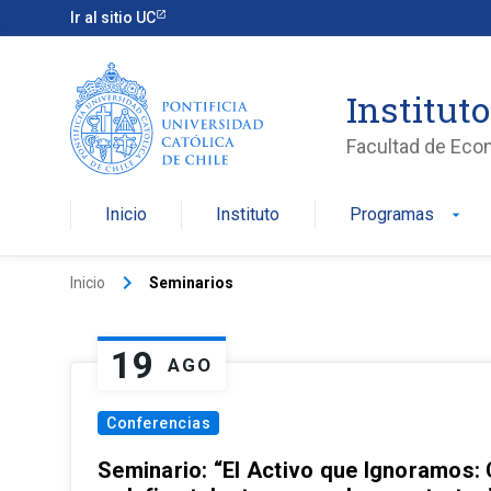
Ir al sitio UC
Institut
Facultad de Eco
Inicio
Instituto
Programas
arrow_drop_down
keyboard_arrow_right
Inicio
Seminarios
19
AGO
Conferencias
Seminario: “El Activo que Ignoramos: