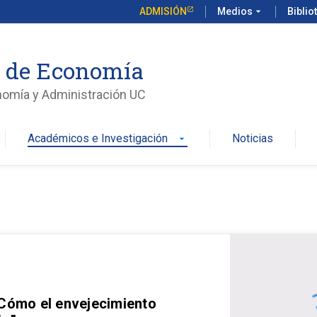
ADMISIÓN
Medios
arrow_drop_down
Biblio
o de Economía
nomía y Administración UC
Académicos e Investigación
Noticias
arrow_drop_down
 Cómo el envejecimiento