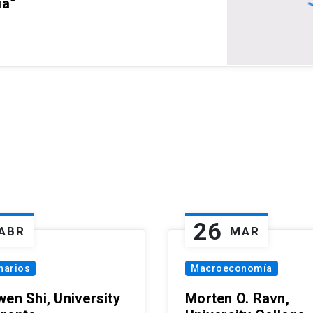
ia”
26
ABR
MAR
narios
Macroeconomía
wen Shi, University
Morten O. Ravn,