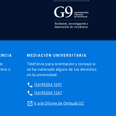
ENCIA
MEDIACIÓN UNIVERSITARIA
de
Teléfonos para orientación y consejo si
énero o
se ha vulnerado alguno de tus derechos
en la universidad.
phone
(56)95504 1691
phone
(56)95504 1247
launch
Ir a la Oficina de Ombuds UC