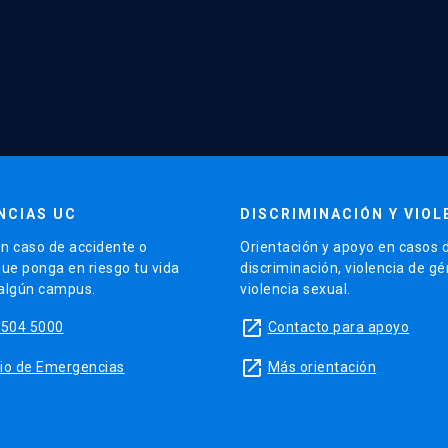
NCIAS UC
DISCRIMINACIÓN Y VIOL
n caso de accidente o
Orientación y apoyo en casos 
que ponga en riesgo tu vida
discriminación, violencia de g
 algún campus.
violencia sexual.
launch
5504 5000
Contacto para apoyo
launch
sitio de Emergencias
Más orientación