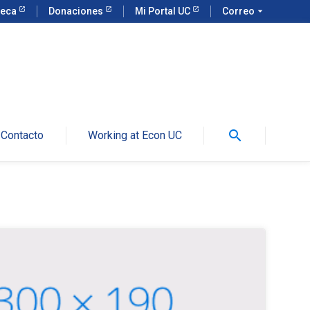
teca
Donaciones
Mi Portal UC
Correo
arrow_drop_down
search
Contacto
Working at Econ UC