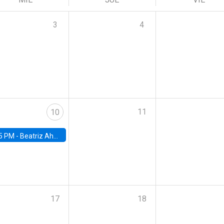
3
4
11
10
5 PM -
Beatriz Ahumada, PhD candidate, Universidad de Pittsburgh
17
18