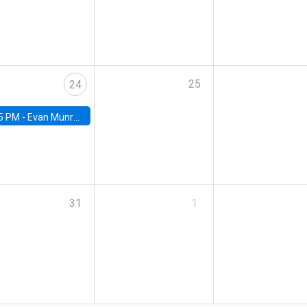
25
24
5 PM -
Evan Munro, Neyman Visiting Assistant Professor in the Department of Statistics at UC Berkeley
31
1