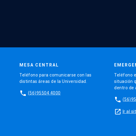
MESA CENTRAL
EMERGE
Teléfono para comunicarse con las
Teléfono e
distintas áreas de la Universidad.
situación 
dentro de
phone
(56)95504 4000
phone
(56)9
launch
Ir al 