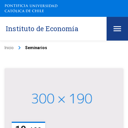
Instituto de Economía
keyboard_arrow_right
Inicio
Seminarios