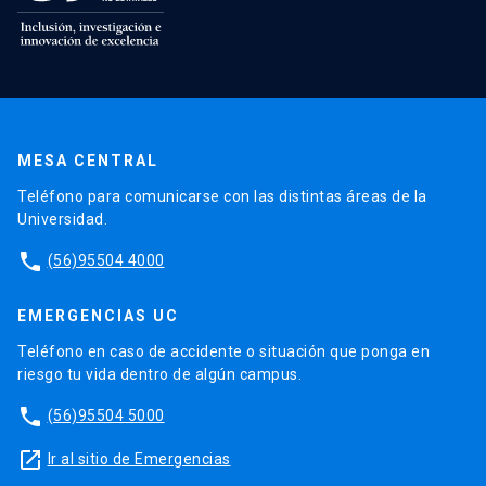
MESA CENTRAL
Teléfono para comunicarse con las distintas áreas de la
Universidad.
phone
(56)95504 4000
EMERGENCIAS UC
Teléfono en caso de accidente o situación que ponga en
riesgo tu vida dentro de algún campus.
phone
(56)95504 5000
launch
Ir al sitio de Emergencias