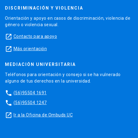
DISCRIMINACIÓN Y VIOLENCIA
Orientación y apoyo en casos de discriminación, violencia de
género o violencia sexual.
launch
Contacto para apoyo
launch
Más orientación
MEDIACIÓN UNIVERSITARIA
Teléfonos para orientación y consejo si se ha vulnerado
alguno de tus derechos en la universidad.
phone
(56)95504 1691
phone
(56)95504 1247
launch
Ir a la Oficina de Ombuds UC