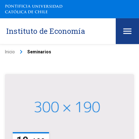
Instituto de Economía
keyboard_arrow_right
Inicio
Seminarios