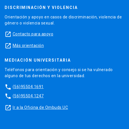
DISCRIMINACIÓN Y VIOLENCIA
Orientación y apoyo en casos de discriminación, violencia de
género o violencia sexual.
launch
Contacto para apoyo
launch
Más orientación
MEDIACIÓN UNIVERSITARIA
Teléfonos para orientación y consejo si se ha vulnerado
alguno de tus derechos en la universidad.
phone
(56)95504 1691
phone
(56)95504 1247
launch
Ir a la Oficina de Ombuds UC