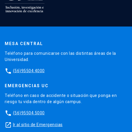
MESA CENTRAL
Teléfono para comunicarse con las distintas áreas de la
Universidad.
phone
(56)95504 4000
EMERGENCIAS UC
Teléfono en caso de accidente o situación que ponga en
riesgo tu vida dentro de algún campus.
phone
(56)95504 5000
launch
Ir al sitio de Emergencias