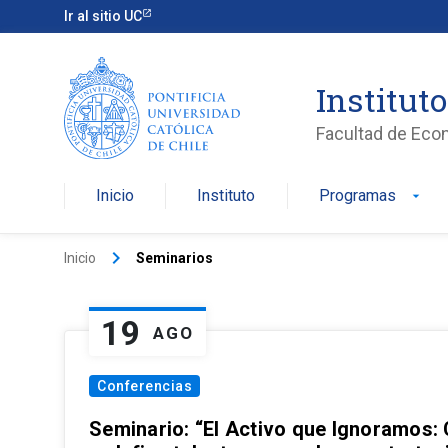
Ir al sitio UC
Institut
Facultad de Eco
Inicio
Instituto
Programas
arrow_drop_down
keyboard_arrow_right
Inicio
Seminarios
19
AGO
Conferencias
Seminario: “El Activo que Ignoramos: