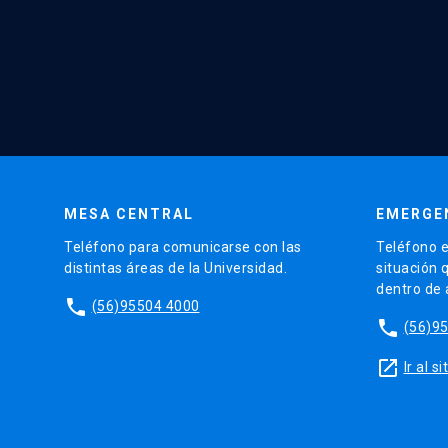
MESA CENTRAL
EMERGE
Teléfono para comunicarse con las
Teléfono e
distintas áreas de la Universidad.
situación 
dentro de
phone
(56)95504 4000
phone
(56)9
launch
Ir al 