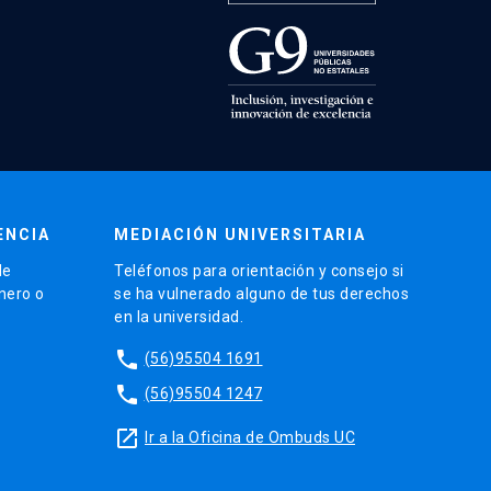
ENCIA
MEDIACIÓN UNIVERSITARIA
de
Teléfonos para orientación y consejo si
énero o
se ha vulnerado alguno de tus derechos
en la universidad.
phone
(56)95504 1691
phone
(56)95504 1247
launch
Ir a la Oficina de Ombuds UC