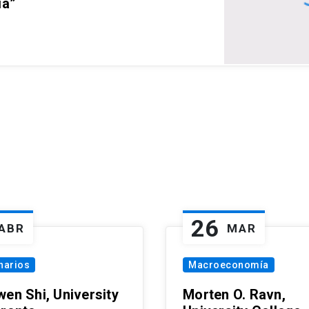
ia”
26
ABR
MAR
narios
Macroeconomía
wen Shi, University
Morten O. Ravn,