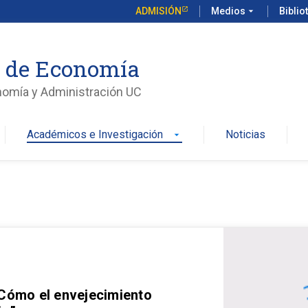
ADMISIÓN
Medios
arrow_drop_down
Biblio
o de Economía
nomía y Administración UC
Académicos e Investigación
Noticias
arrow_drop_down
 Cómo el envejecimiento