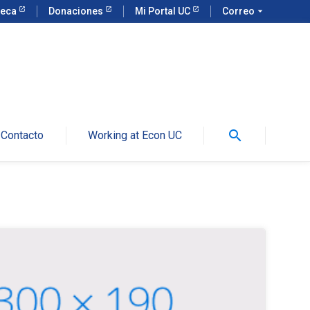
teca
Donaciones
Mi Portal UC
Correo
arrow_drop_down
search
Contacto
Working at Econ UC