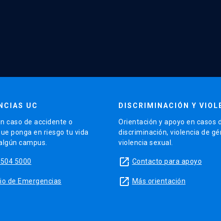
NCIAS UC
DISCRIMINACIÓN Y VIOL
n caso de accidente o
Orientación y apoyo en casos 
que ponga en riesgo tu vida
discriminación, violencia de g
 algún campus.
violencia sexual.
launch
5504 5000
Contacto para apoyo
launch
sitio de Emergencias
Más orientación