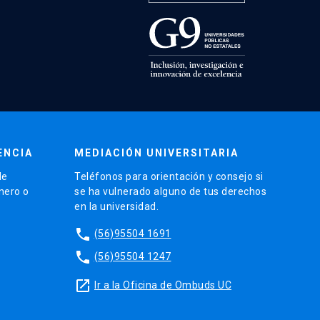
ENCIA
MEDIACIÓN UNIVERSITARIA
de
Teléfonos para orientación y consejo si
énero o
se ha vulnerado alguno de tus derechos
en la universidad.
phone
(56)95504 1691
phone
(56)95504 1247
launch
Ir a la Oficina de Ombuds UC