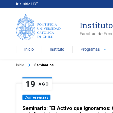
Ir al sitio UC
Institut
Facultad de Eco
Inicio
Instituto
Programas
arrow_drop_down
keyboard_arrow_right
Inicio
Seminarios
19
AGO
Conferencias
Seminario: “El Activo que Ignoramos: