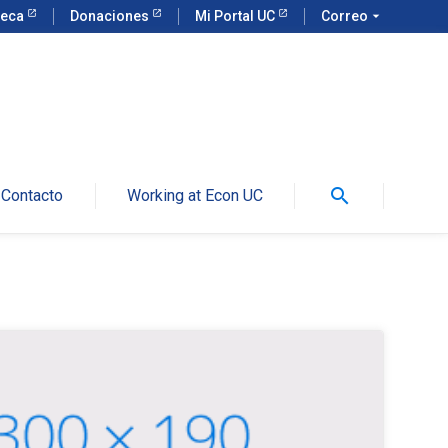
teca
Donaciones
Mi Portal UC
Correo
arrow_drop_down
search
Contacto
Working at Econ UC