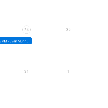
25
24
5 PM -
Evan Munro, Neyman Visiting Assistant Professor in the Department of Statistics at UC Berkeley
31
1