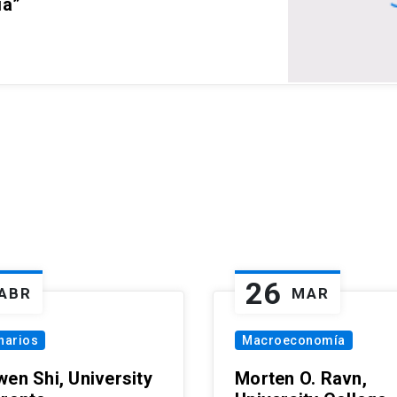
ia”
26
ABR
MAR
narios
Macroeconomía
wen Shi, University
Morten O. Ravn,