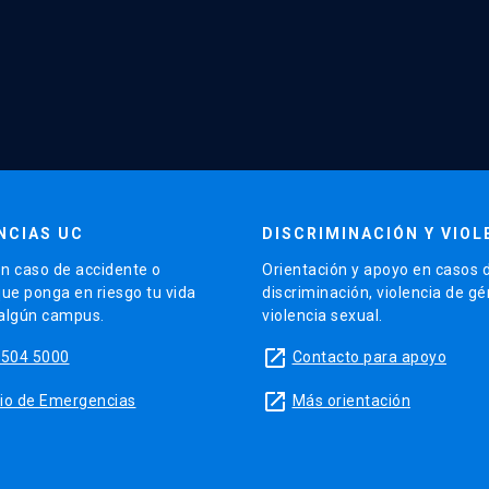
NCIAS UC
DISCRIMINACIÓN Y VIOL
n caso de accidente o
Orientación y apoyo en casos 
que ponga en riesgo tu vida
discriminación, violencia de g
 algún campus.
violencia sexual.
launch
5504 5000
Contacto para apoyo
launch
sitio de Emergencias
Más orientación