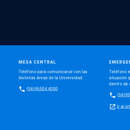
MESA CENTRAL
EMERGE
Teléfono para comunicarse con las
Teléfono e
distintas áreas de la Universidad.
situación 
dentro de
phone
(56)95504 4000
phone
(56)9
launch
Ir al 