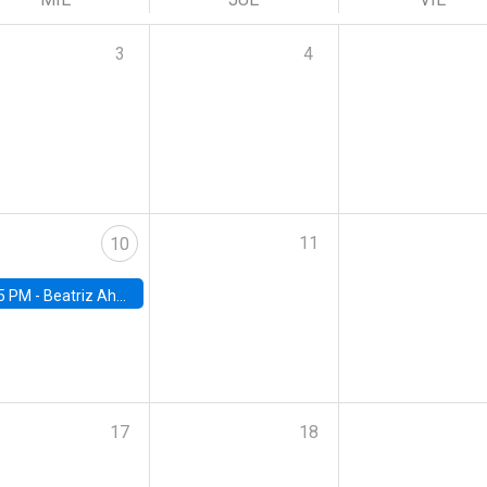
3
4
11
10
5 PM -
Beatriz Ahumada, PhD candidate, Universidad de Pittsburgh
17
18