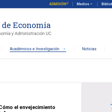
ADMISIÓN
Medios
arrow_drop_down
Biblio
o de Economía
nomía y Administración UC
Académicos e Investigación
Noticias
arrow_drop_down
 Cómo el envejecimiento