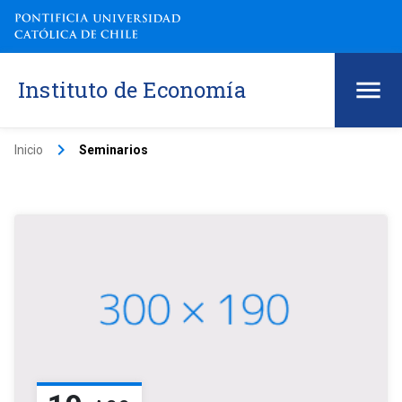
Instituto de Economía
keyboard_arrow_right
Inicio
Seminarios