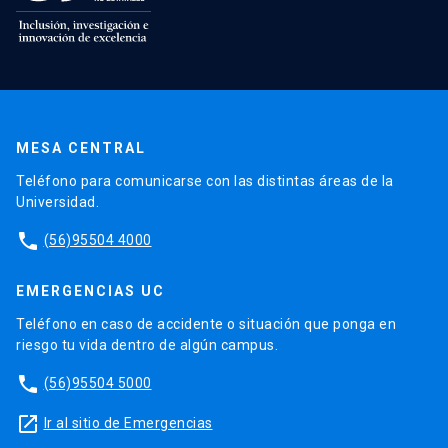
MESA CENTRAL
Teléfono para comunicarse con las distintas áreas de la
Universidad.
phone
(56)95504 4000
EMERGENCIAS UC
Teléfono en caso de accidente o situación que ponga en
riesgo tu vida dentro de algún campus.
phone
(56)95504 5000
launch
Ir al sitio de Emergencias