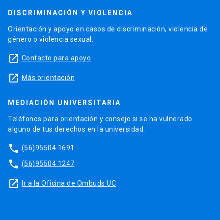
DISCRIMINACIÓN Y VIOLENCIA
Orientación y apoyo en casos de discriminación, violencia de
género o violencia sexual.
launch
Contacto para apoyo
launch
Más orientación
MEDIACIÓN UNIVERSITARIA
Teléfonos para orientación y consejo si se ha vulnerado
alguno de tus derechos en la universidad.
phone
(56)95504 1691
phone
(56)95504 1247
launch
Ir a la Oficina de Ombuds UC