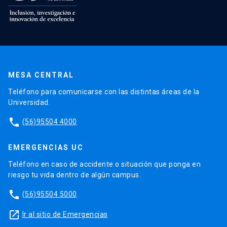
MESA CENTRAL
Teléfono para comunicarse con las distintas áreas de la
Universidad.
phone
(56)95504 4000
EMERGENCIAS UC
Teléfono en caso de accidente o situación que ponga en
riesgo tu vida dentro de algún campus.
phone
(56)95504 5000
launch
Ir al sitio de Emergencias