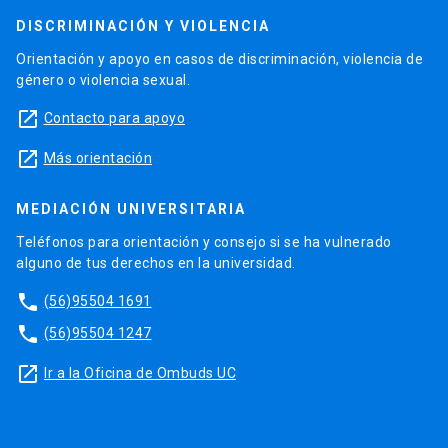
DISCRIMINACIÓN Y VIOLENCIA
Orientación y apoyo en casos de discriminación, violencia de
género o violencia sexual.
launch
Contacto para apoyo
launch
Más orientación
MEDIACIÓN UNIVERSITARIA
Teléfonos para orientación y consejo si se ha vulnerado
alguno de tus derechos en la universidad.
phone
(56)95504 1691
phone
(56)95504 1247
launch
Ir a la Oficina de Ombuds UC