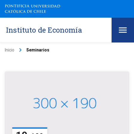
Instituto de Economía
keyboard_arrow_right
Inicio
Seminarios