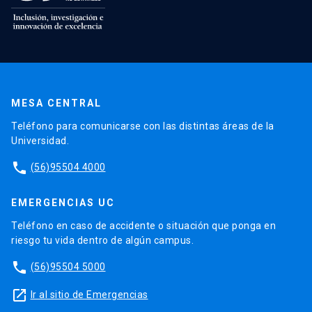
MESA CENTRAL
Teléfono para comunicarse con las distintas áreas de la
Universidad.
phone
(56)95504 4000
EMERGENCIAS UC
Teléfono en caso de accidente o situación que ponga en
riesgo tu vida dentro de algún campus.
phone
(56)95504 5000
launch
Ir al sitio de Emergencias