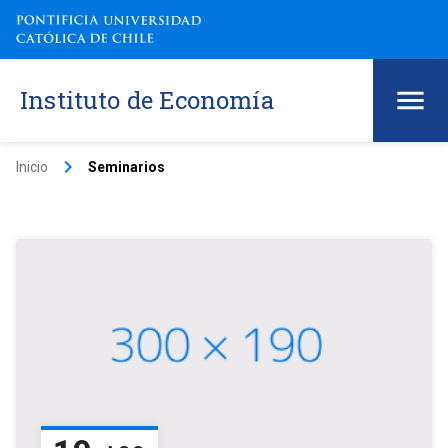
Instituto de Economía
keyboard_arrow_right
Inicio
Seminarios