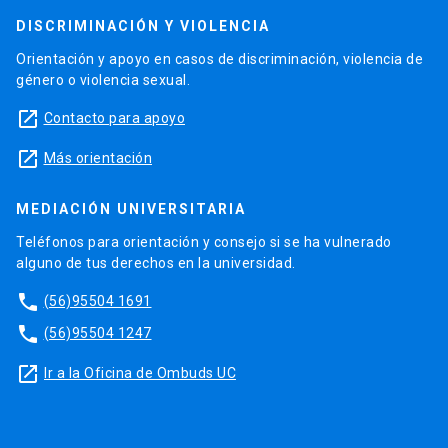
DISCRIMINACIÓN Y VIOLENCIA
Orientación y apoyo en casos de discriminación, violencia de
género o violencia sexual.
launch
Contacto para apoyo
launch
Más orientación
MEDIACIÓN UNIVERSITARIA
Teléfonos para orientación y consejo si se ha vulnerado
alguno de tus derechos en la universidad.
phone
(56)95504 1691
phone
(56)95504 1247
launch
Ir a la Oficina de Ombuds UC