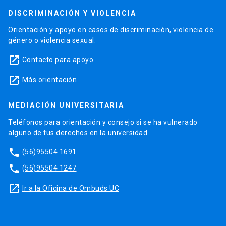
DISCRIMINACIÓN Y VIOLENCIA
Orientación y apoyo en casos de discriminación, violencia de
género o violencia sexual.
launch
Contacto para apoyo
launch
Más orientación
MEDIACIÓN UNIVERSITARIA
Teléfonos para orientación y consejo si se ha vulnerado
alguno de tus derechos en la universidad.
phone
(56)95504 1691
phone
(56)95504 1247
launch
Ir a la Oficina de Ombuds UC