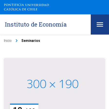
Instituto de Economía
keyboard_arrow_right
Inicio
Seminarios