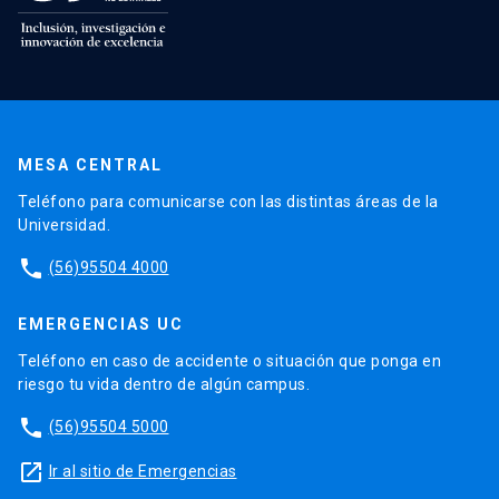
MESA CENTRAL
Teléfono para comunicarse con las distintas áreas de la
Universidad.
phone
(56)95504 4000
EMERGENCIAS UC
Teléfono en caso de accidente o situación que ponga en
riesgo tu vida dentro de algún campus.
phone
(56)95504 5000
launch
Ir al sitio de Emergencias