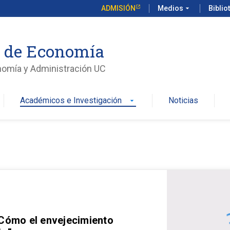
ADMISIÓN
Medios
arrow_drop_down
Biblio
o de Economía
nomía y Administración UC
Académicos e Investigación
Noticias
arrow_drop_down
 Cómo el envejecimiento