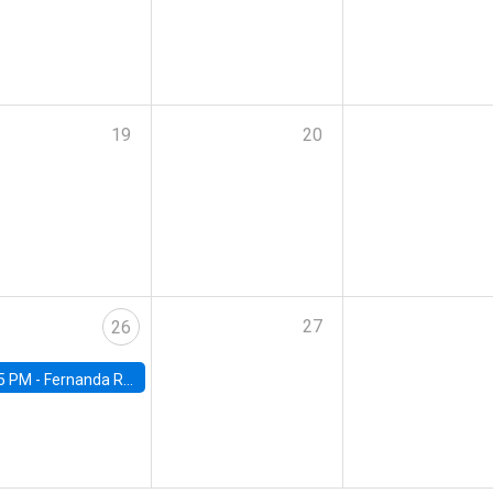
19
20
27
26
5 PM -
Fernanda Rojas Ampuero, University of Wisconsin-Madison