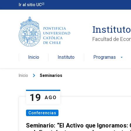
Ir al sitio UC
Institut
Facultad de Eco
Inicio
Instituto
Programas
arrow_drop_down
keyboard_arrow_right
Inicio
Seminarios
19
AGO
Conferencias
Seminario: “El Activo que Ignoramos: