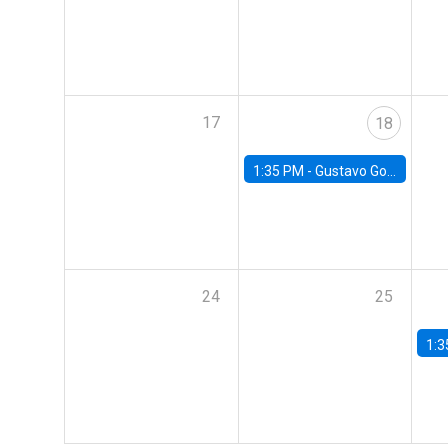
17
18
1:35 PM -
Gustavo González, Banco Central de Chile
24
25
1:3