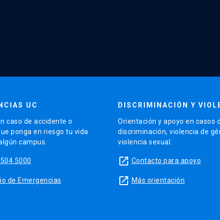
NCIAS UC
DISCRIMINACIÓN Y VIOL
n caso de accidente o
Orientación y apoyo en casos 
que ponga en riesgo tu vida
discriminación, violencia de g
 algún campus.
violencia sexual.
launch
5504 5000
Contacto para apoyo
launch
sitio de Emergencias
Más orientación