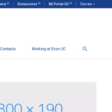
teca
Donaciones
Mi Portal UC
Correo
arrow_drop_down
search
Contacto
Working at Econ UC