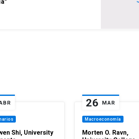
ia”
26
ABR
MAR
narios
Macroeconomía
wen Shi, University
Morten O. Ravn,