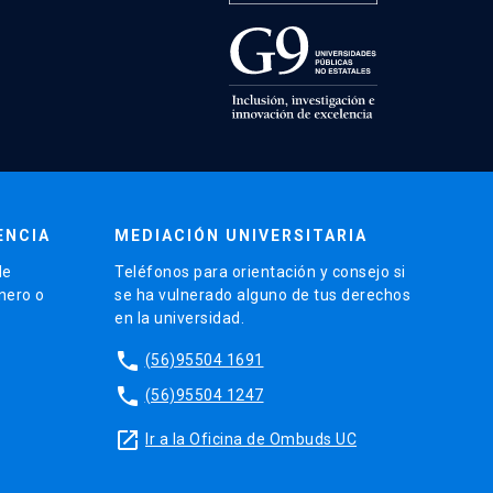
ENCIA
MEDIACIÓN UNIVERSITARIA
de
Teléfonos para orientación y consejo si
énero o
se ha vulnerado alguno de tus derechos
en la universidad.
phone
(56)95504 1691
phone
(56)95504 1247
launch
Ir a la Oficina de Ombuds UC