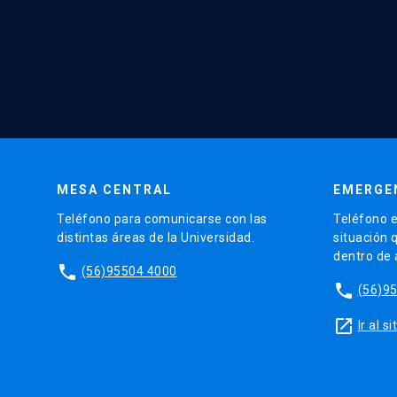
MESA CENTRAL
EMERGE
Teléfono para comunicarse con las
Teléfono e
distintas áreas de la Universidad.
situación 
dentro de
phone
(56)95504 4000
phone
(56)9
launch
Ir al 