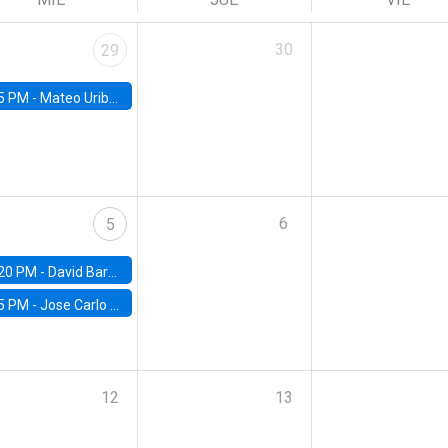
30
29
5 PM -
Mateo Uribe-Castro, Universidad de los Andes (Colombia)
6
5
20 PM -
David Bardey, Universidad de los Andes - CEDE
5 PM -
Jose Carlo Bermudez, UC (ME) & World Bank
12
13