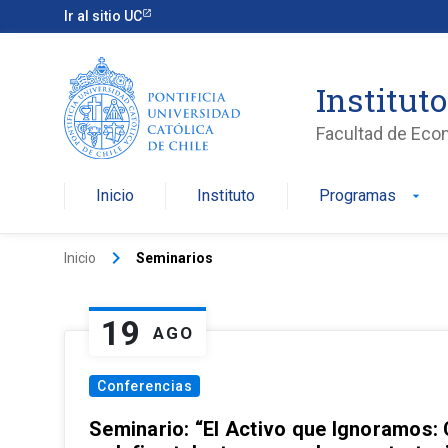
Ir al sitio UC
Institut
Facultad de Eco
Inicio
Instituto
Programas
arrow_drop_down
keyboard_arrow_right
Inicio
Seminarios
19
AGO
Conferencias
Seminario: “El Activo que Ignoramos: