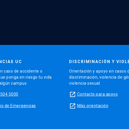
NCIAS UC
DISCRIMINACIÓN Y VIOL
n caso de accidente o
Orientación y apoyo en casos 
que ponga en riesgo tu vida
discriminación, violencia de g
 algún campus.
violencia sexual.
launch
5504 5000
Contacto para apoyo
launch
sitio de Emergencias
Más orientación