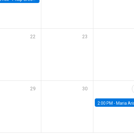
22
23
29
30
2:00 PM -
Maria Aristizabal-Ramirez, FED