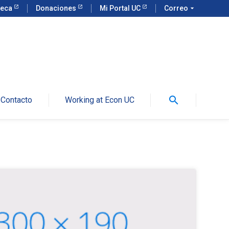
teca
Donaciones
Mi Portal UC
Correo
arrow_drop_down
search
Contacto
Working at Econ UC