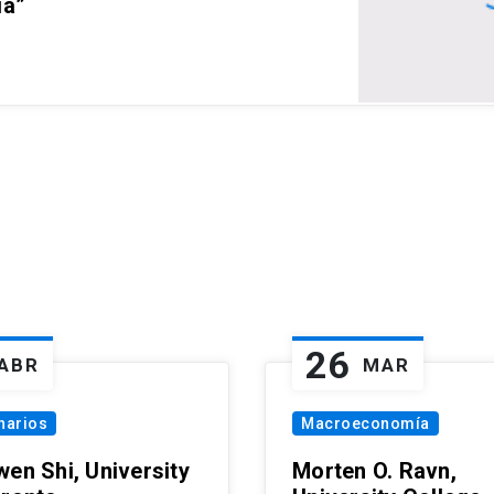
ia”
26
ABR
MAR
narios
Macroeconomía
wen Shi, University
Morten O. Ravn,