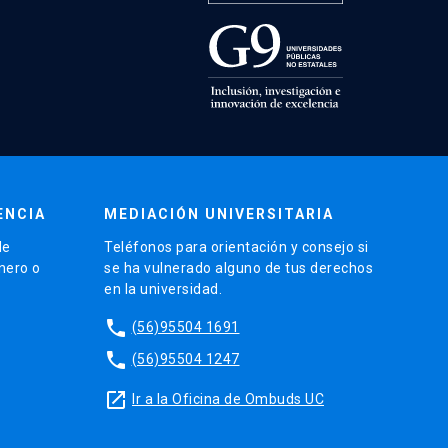
ENCIA
MEDIACIÓN UNIVERSITARIA
de
Teléfonos para orientación y consejo si
énero o
se ha vulnerado alguno de tus derechos
en la universidad.
phone
(56)95504 1691
phone
(56)95504 1247
launch
Ir a la Oficina de Ombuds UC