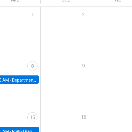
1
2
9
8
0 AM -
Department Seminar: James Robinson
16
15
0 AM -
Philip Oreopolous, University of Toronto