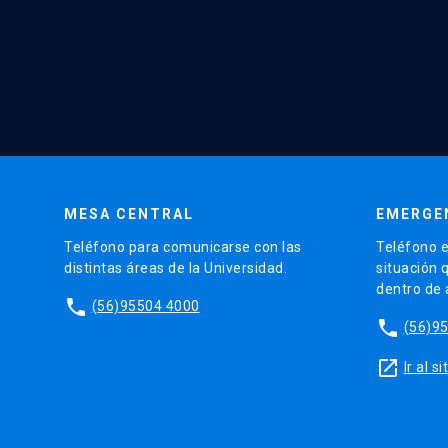
MESA CENTRAL
EMERGE
Teléfono para comunicarse con las
Teléfono e
distintas áreas de la Universidad.
situación 
dentro de
phone
(56)95504 4000
phone
(56)9
launch
Ir al 