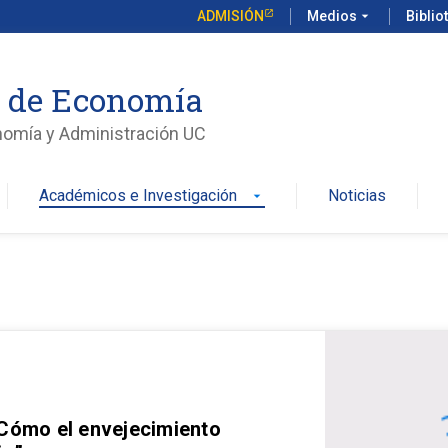
ADMISIÓN
Medios
arrow_drop_down
Biblio
o de Economía
nomía y Administración UC
Académicos e Investigación
Noticias
arrow_drop_down
 Cómo el envejecimiento