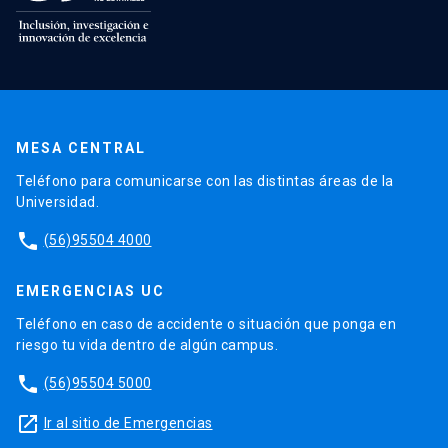
MESA CENTRAL
Teléfono para comunicarse con las distintas áreas de la
Universidad.
phone
(56)95504 4000
EMERGENCIAS UC
Teléfono en caso de accidente o situación que ponga en
riesgo tu vida dentro de algún campus.
phone
(56)95504 5000
launch
Ir al sitio de Emergencias