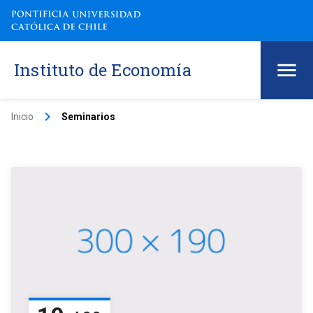
Instituto de Economía
keyboard_arrow_right
Inicio
Seminarios