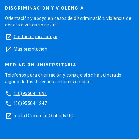
DISCRIMINACIÓN Y VIOLENCIA
Orientación y apoyo en casos de discriminación, violencia de
género o violencia sexual.
launch
Contacto para apoyo
launch
Más orientación
MEDIACIÓN UNIVERSITARIA
Teléfonos para orientación y consejo si se ha vulnerado
alguno de tus derechos en la universidad.
phone
(56)95504 1691
phone
(56)95504 1247
launch
Ir a la Oficina de Ombuds UC