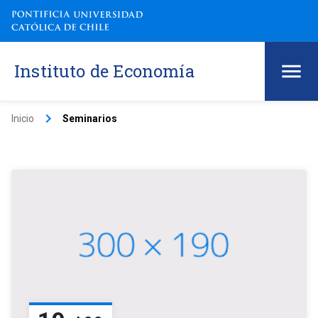
Instituto de Economía
keyboard_arrow_right
Inicio
Seminarios