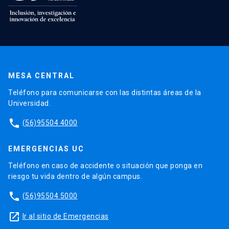
MESA CENTRAL
Teléfono para comunicarse con las distintas áreas de la
Universidad.
phone
(56)95504 4000
EMERGENCIAS UC
Teléfono en caso de accidente o situación que ponga en
riesgo tu vida dentro de algún campus.
phone
(56)95504 5000
launch
Ir al sitio de Emergencias