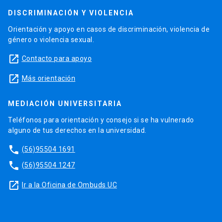
DISCRIMINACIÓN Y VIOLENCIA
Orientación y apoyo en casos de discriminación, violencia de
género o violencia sexual.
launch
Contacto para apoyo
launch
Más orientación
MEDIACIÓN UNIVERSITARIA
Teléfonos para orientación y consejo si se ha vulnerado
alguno de tus derechos en la universidad.
phone
(56)95504 1691
phone
(56)95504 1247
launch
Ir a la Oficina de Ombuds UC