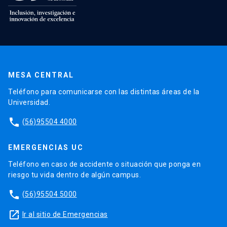
MESA CENTRAL
Teléfono para comunicarse con las distintas áreas de la
Universidad.
phone
(56)95504 4000
EMERGENCIAS UC
Teléfono en caso de accidente o situación que ponga en
riesgo tu vida dentro de algún campus.
phone
(56)95504 5000
launch
Ir al sitio de Emergencias