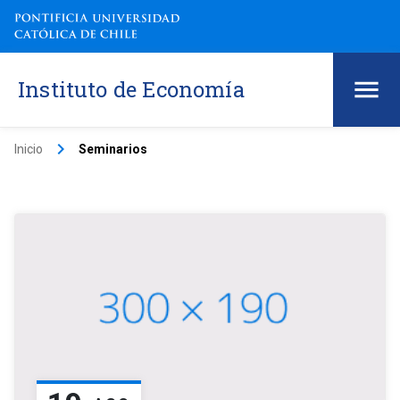
Instituto de Economía
keyboard_arrow_right
Inicio
Seminarios