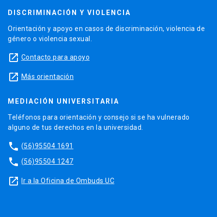
DISCRIMINACIÓN Y VIOLENCIA
Orientación y apoyo en casos de discriminación, violencia de
género o violencia sexual.
launch
Contacto para apoyo
launch
Más orientación
MEDIACIÓN UNIVERSITARIA
Teléfonos para orientación y consejo si se ha vulnerado
alguno de tus derechos en la universidad.
phone
(56)95504 1691
phone
(56)95504 1247
launch
Ir a la Oficina de Ombuds UC