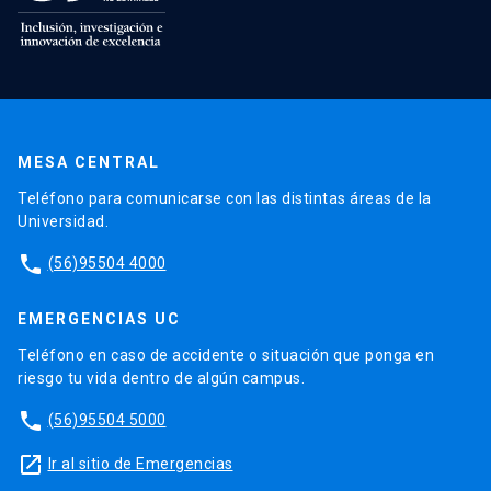
MESA CENTRAL
Teléfono para comunicarse con las distintas áreas de la
Universidad.
phone
(56)95504 4000
EMERGENCIAS UC
Teléfono en caso de accidente o situación que ponga en
riesgo tu vida dentro de algún campus.
phone
(56)95504 5000
launch
Ir al sitio de Emergencias