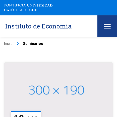
Instituto de Economía
keyboard_arrow_right
Inicio
Seminarios