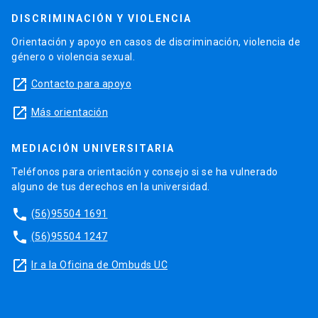
DISCRIMINACIÓN Y VIOLENCIA
Orientación y apoyo en casos de discriminación, violencia de
género o violencia sexual.
launch
Contacto para apoyo
launch
Más orientación
MEDIACIÓN UNIVERSITARIA
Teléfonos para orientación y consejo si se ha vulnerado
alguno de tus derechos en la universidad.
phone
(56)95504 1691
phone
(56)95504 1247
launch
Ir a la Oficina de Ombuds UC