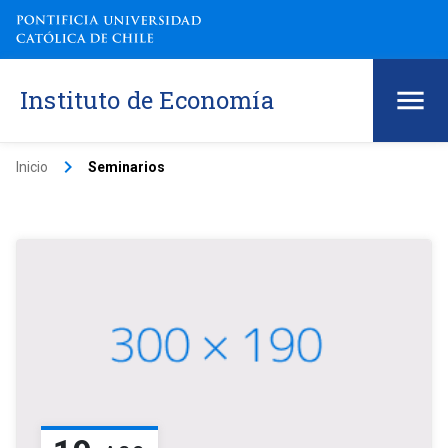
Instituto de Economía
keyboard_arrow_right
Inicio
Seminarios