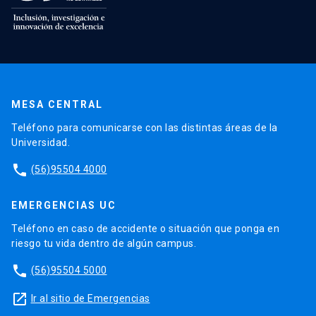
MESA CENTRAL
Teléfono para comunicarse con las distintas áreas de la
Universidad.
phone
(56)95504 4000
EMERGENCIAS UC
Teléfono en caso de accidente o situación que ponga en
riesgo tu vida dentro de algún campus.
phone
(56)95504 5000
launch
Ir al sitio de Emergencias