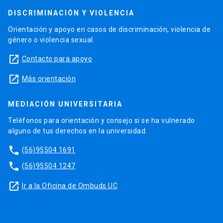
DISCRIMINACIÓN Y VIOLENCIA
Orientación y apoyo en casos de discriminación, violencia de
género o violencia sexual.
launch
Contacto para apoyo
launch
Más orientación
MEDIACIÓN UNIVERSITARIA
Teléfonos para orientación y consejo si se ha vulnerado
alguno de tus derechos en la universidad.
phone
(56)95504 1691
phone
(56)95504 1247
launch
Ir a la Oficina de Ombuds UC