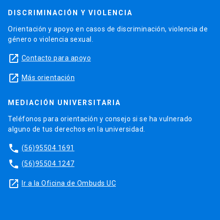
DISCRIMINACIÓN Y VIOLENCIA
Orientación y apoyo en casos de discriminación, violencia de
género o violencia sexual.
launch
Contacto para apoyo
launch
Más orientación
MEDIACIÓN UNIVERSITARIA
Teléfonos para orientación y consejo si se ha vulnerado
alguno de tus derechos en la universidad.
phone
(56)95504 1691
phone
(56)95504 1247
launch
Ir a la Oficina de Ombuds UC