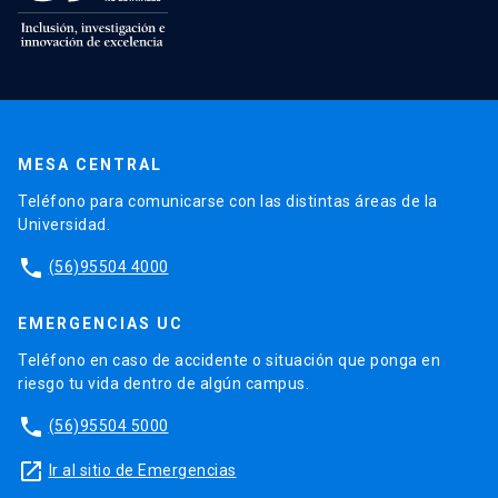
MESA CENTRAL
Teléfono para comunicarse con las distintas áreas de la
Universidad.
phone
(56)95504 4000
EMERGENCIAS UC
Teléfono en caso de accidente o situación que ponga en
riesgo tu vida dentro de algún campus.
phone
(56)95504 5000
launch
Ir al sitio de Emergencias