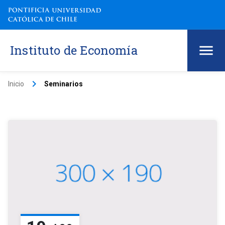
Instituto de Economía
keyboard_arrow_right
Inicio
Seminarios