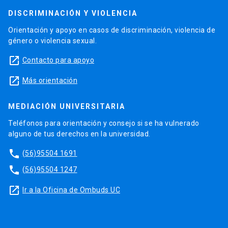
DISCRIMINACIÓN Y VIOLENCIA
Orientación y apoyo en casos de discriminación, violencia de
género o violencia sexual.
launch
Contacto para apoyo
launch
Más orientación
MEDIACIÓN UNIVERSITARIA
Teléfonos para orientación y consejo si se ha vulnerado
alguno de tus derechos en la universidad.
phone
(56)95504 1691
phone
(56)95504 1247
launch
Ir a la Oficina de Ombuds UC