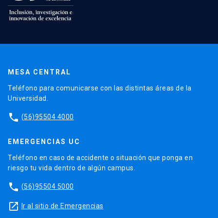
MESA CENTRAL
Teléfono para comunicarse con las distintas áreas de la
Universidad.
phone
(56)95504 4000
EMERGENCIAS UC
Teléfono en caso de accidente o situación que ponga en
riesgo tu vida dentro de algún campus.
phone
(56)95504 5000
launch
Ir al sitio de Emergencias