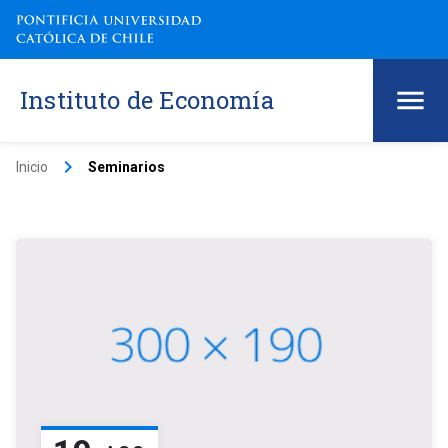
Instituto de Economía
keyboard_arrow_right
Inicio
Seminarios