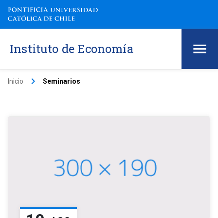
Instituto de Economía
keyboard_arrow_right
Inicio
Seminarios