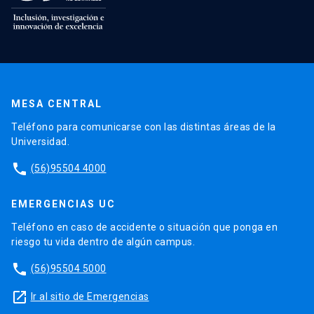
MESA CENTRAL
Teléfono para comunicarse con las distintas áreas de la
Universidad.
phone
(56)95504 4000
EMERGENCIAS UC
Teléfono en caso de accidente o situación que ponga en
riesgo tu vida dentro de algún campus.
phone
(56)95504 5000
launch
Ir al sitio de Emergencias