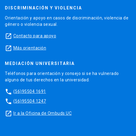
DISCRIMINACIÓN Y VIOLENCIA
Orientación y apoyo en casos de discriminación, violencia de
género o violencia sexual.
launch
Contacto para apoyo
launch
Más orientación
MEDIACIÓN UNIVERSITARIA
Teléfonos para orientación y consejo si se ha vulnerado
alguno de tus derechos en la universidad.
phone
(56)95504 1691
phone
(56)95504 1247
launch
Ir a la Oficina de Ombuds UC