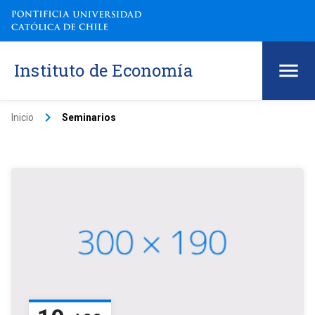
Instituto de Economía
keyboard_arrow_right
Inicio
Seminarios