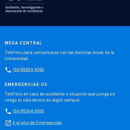
MESA CENTRAL
Teléfono para comunicarse con las distintas áreas de la
Universidad.
phone
(56)95504 4000
EMERGENCIAS UC
Teléfono en caso de accidente o situación que ponga en
riesgo tu vida dentro de algún campus.
phone
(56)95504 5000
launch
Ir al sitio de Emergencias