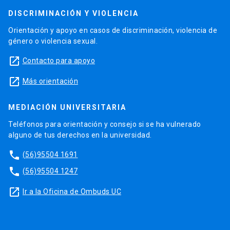
DISCRIMINACIÓN Y VIOLENCIA
Orientación y apoyo en casos de discriminación, violencia de
género o violencia sexual.
launch
Contacto para apoyo
launch
Más orientación
MEDIACIÓN UNIVERSITARIA
Teléfonos para orientación y consejo si se ha vulnerado
alguno de tus derechos en la universidad.
phone
(56)95504 1691
phone
(56)95504 1247
launch
Ir a la Oficina de Ombuds UC