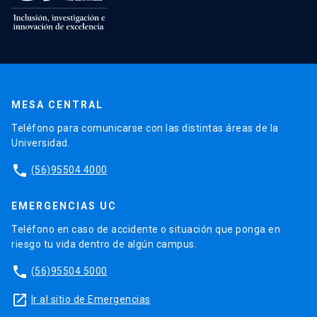
MESA CENTRAL
Teléfono para comunicarse con las distintas áreas de la
Universidad.
phone
(56)95504 4000
EMERGENCIAS UC
Teléfono en caso de accidente o situación que ponga en
riesgo tu vida dentro de algún campus.
phone
(56)95504 5000
launch
Ir al sitio de Emergencias