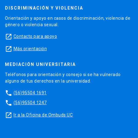
DISCRIMINACIÓN Y VIOLENCIA
Orientación y apoyo en casos de discriminación, violencia de
género o violencia sexual.
launch
Contacto para apoyo
launch
Más orientación
MEDIACIÓN UNIVERSITARIA
Teléfonos para orientación y consejo si se ha vulnerado
alguno de tus derechos en la universidad.
phone
(56)95504 1691
phone
(56)95504 1247
launch
Ir a la Oficina de Ombuds UC