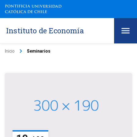
Instituto de Economía
keyboard_arrow_right
Inicio
Seminarios