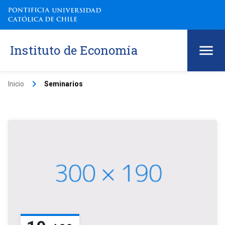
Instituto de Economía
keyboard_arrow_right
Inicio
Seminarios