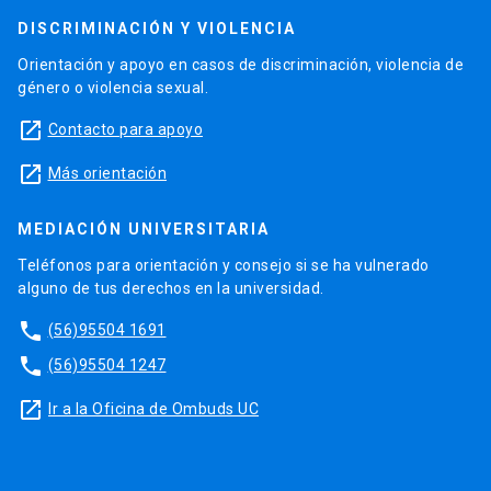
DISCRIMINACIÓN Y VIOLENCIA
Orientación y apoyo en casos de discriminación, violencia de
género o violencia sexual.
launch
Contacto para apoyo
launch
Más orientación
MEDIACIÓN UNIVERSITARIA
Teléfonos para orientación y consejo si se ha vulnerado
alguno de tus derechos en la universidad.
phone
(56)95504 1691
phone
(56)95504 1247
launch
Ir a la Oficina de Ombuds UC