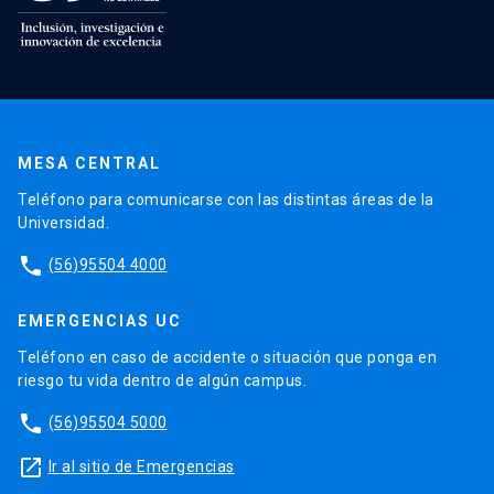
MESA CENTRAL
Teléfono para comunicarse con las distintas áreas de la
Universidad.
phone
(56)95504 4000
EMERGENCIAS UC
Teléfono en caso de accidente o situación que ponga en
riesgo tu vida dentro de algún campus.
phone
(56)95504 5000
launch
Ir al sitio de Emergencias