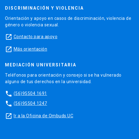
DISCRIMINACIÓN Y VIOLENCIA
Orientación y apoyo en casos de discriminación, violencia de
género o violencia sexual.
launch
Contacto para apoyo
launch
Más orientación
MEDIACIÓN UNIVERSITARIA
Teléfonos para orientación y consejo si se ha vulnerado
alguno de tus derechos en la universidad.
phone
(56)95504 1691
phone
(56)95504 1247
launch
Ir a la Oficina de Ombuds UC