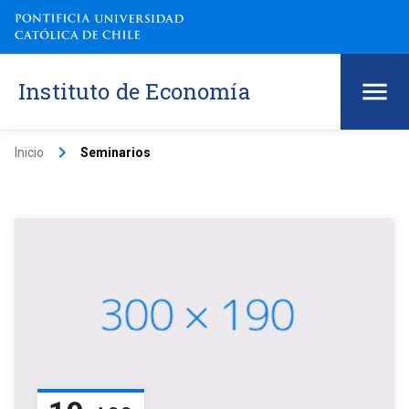
Instituto de Economía
keyboard_arrow_right
Inicio
Seminarios