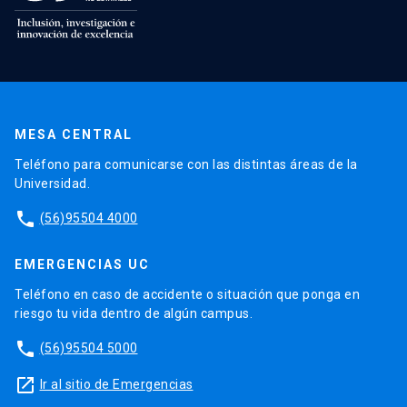
MESA CENTRAL
Teléfono para comunicarse con las distintas áreas de la
Universidad.
phone
(56)95504 4000
EMERGENCIAS UC
Teléfono en caso de accidente o situación que ponga en
riesgo tu vida dentro de algún campus.
phone
(56)95504 5000
launch
Ir al sitio de Emergencias