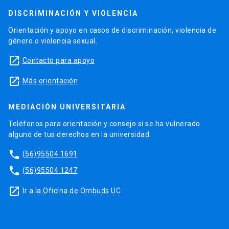
DISCRIMINACIÓN Y VIOLENCIA
Orientación y apoyo en casos de discriminación, violencia de
género o violencia sexual.
launch
Contacto para apoyo
launch
Más orientación
MEDIACIÓN UNIVERSITARIA
Teléfonos para orientación y consejo si se ha vulnerado
alguno de tus derechos en la universidad.
phone
(56)95504 1691
phone
(56)95504 1247
launch
Ir a la Oficina de Ombuds UC