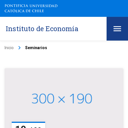
Instituto de Economía
keyboard_arrow_right
Inicio
Seminarios