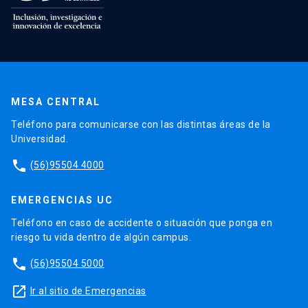
MESA CENTRAL
Teléfono para comunicarse con las distintas áreas de la
Universidad.
phone
(56)95504 4000
EMERGENCIAS UC
Teléfono en caso de accidente o situación que ponga en
riesgo tu vida dentro de algún campus.
phone
(56)95504 5000
launch
Ir al sitio de Emergencias