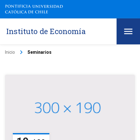
Instituto de Economía
keyboard_arrow_right
Inicio
Seminarios