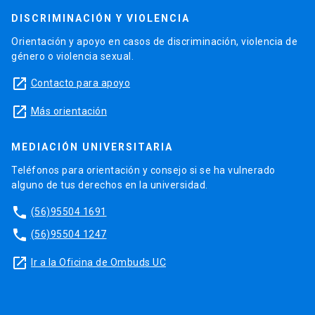
DISCRIMINACIÓN Y VIOLENCIA
Orientación y apoyo en casos de discriminación, violencia de
género o violencia sexual.
launch
Contacto para apoyo
launch
Más orientación
MEDIACIÓN UNIVERSITARIA
Teléfonos para orientación y consejo si se ha vulnerado
alguno de tus derechos en la universidad.
phone
(56)95504 1691
phone
(56)95504 1247
launch
Ir a la Oficina de Ombuds UC