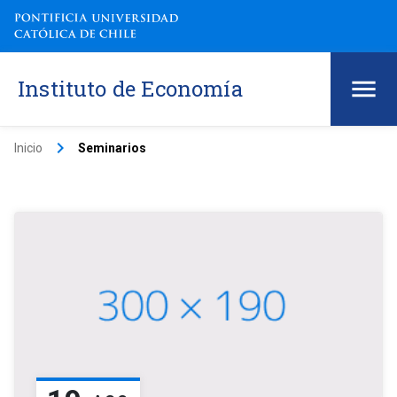
Instituto de Economía
keyboard_arrow_right
Inicio
Seminarios