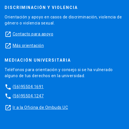
DISCRIMINACIÓN Y VIOLENCIA
Orientación y apoyo en casos de discriminación, violencia de
género o violencia sexual.
launch
Contacto para apoyo
launch
Más orientación
MEDIACIÓN UNIVERSITARIA
Teléfonos para orientación y consejo si se ha vulnerado
alguno de tus derechos en la universidad.
phone
(56)95504 1691
phone
(56)95504 1247
launch
Ir a la Oficina de Ombuds UC