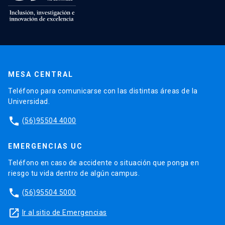
MESA CENTRAL
Teléfono para comunicarse con las distintas áreas de la
Universidad.
phone
(56)95504 4000
EMERGENCIAS UC
Teléfono en caso de accidente o situación que ponga en
riesgo tu vida dentro de algún campus.
phone
(56)95504 5000
launch
Ir al sitio de Emergencias