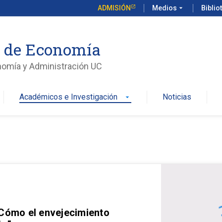
ADMISIÓN
Medios
arrow_drop_down
Biblio
o de Economía
nomía y Administración UC
Académicos e Investigación
Noticias
arrow_drop_down
 Cómo el envejecimiento