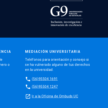
ENCIA
MEDIACIÓN UNIVERSITARIA
de
Teléfonos para orientación y consejo si
énero o
se ha vulnerado alguno de tus derechos
en la universidad.
phone
(56)95504 1691
phone
(56)95504 1247
launch
Ir a la Oficina de Ombuds UC