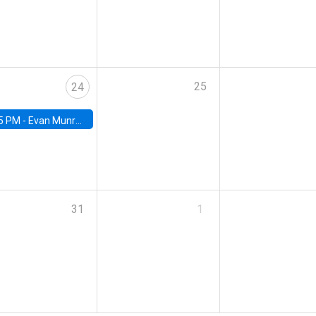
25
24
5 PM -
Evan Munro, Neyman Visiting Assistant Professor in the Department of Statistics at UC Berkeley
31
1