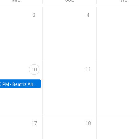
3
4
11
10
5 PM -
Beatriz Ahumada, PhD candidate, Universidad de Pittsburgh
17
18