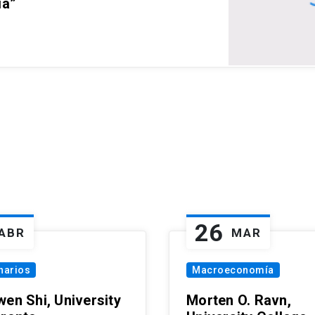
ia”
26
ABR
MAR
narios
Macroeconomía
wen Shi, University
Morten O. Ravn,