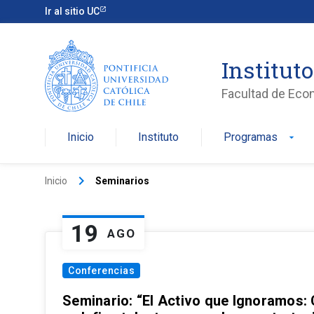
Ir al sitio UC
Institut
Facultad de Eco
Inicio
Instituto
Programas
arrow_drop_down
keyboard_arrow_right
Inicio
Seminarios
19
AGO
Conferencias
Seminario: “El Activo que Ignoramos: