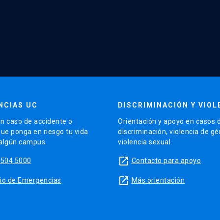
NCIAS UC
DISCRIMINACIÓN Y VIOL
n caso de accidente o
Orientación y apoyo en casos 
que ponga en riesgo tu vida
discriminación, violencia de g
 algún campus.
violencia sexual.
launch
5504 5000
Contacto para apoyo
launch
sitio de Emergencias
Más orientación