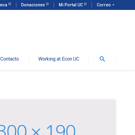
teca
Donaciones
Mi Portal UC
Correo
arrow_drop_down
search
Contacto
Working at Econ UC