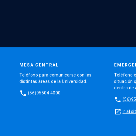
MESA CENTRAL
EMERGE
Teléfono para comunicarse con las
Teléfono e
distintas áreas de la Universidad.
situación 
dentro de
phone
(56)95504 4000
phone
(56)9
launch
Ir al 