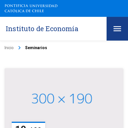
Instituto de Economía
keyboard_arrow_right
Inicio
Seminarios