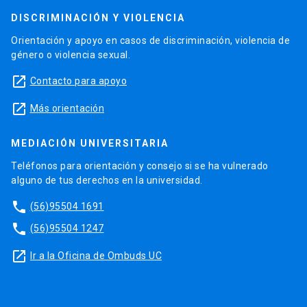
DISCRIMINACIÓN Y VIOLENCIA
Orientación y apoyo en casos de discriminación, violencia de
género o violencia sexual.
launch
Contacto para apoyo
launch
Más orientación
MEDIACIÓN UNIVERSITARIA
Teléfonos para orientación y consejo si se ha vulnerado
alguno de tus derechos en la universidad.
phone
(56)95504 1691
phone
(56)95504 1247
launch
Ir a la Oficina de Ombuds UC