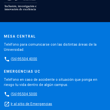
MESA CENTRAL
Teléfono para comunicarse con las distintas áreas de la
Universidad.
phone
(56)95504 4000
EMERGENCIAS UC
Teléfono en caso de accidente o situación que ponga en
riesgo tu vida dentro de algún campus.
phone
(56)95504 5000
launch
Ir al sitio de Emergencias