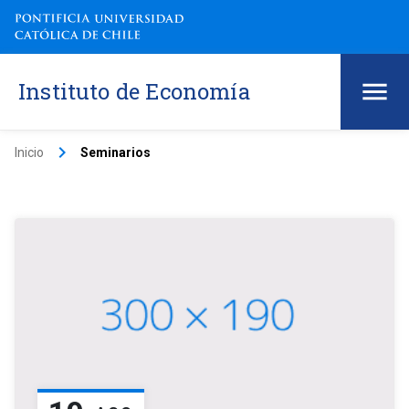
Instituto de Economía
keyboard_arrow_right
Inicio
Seminarios