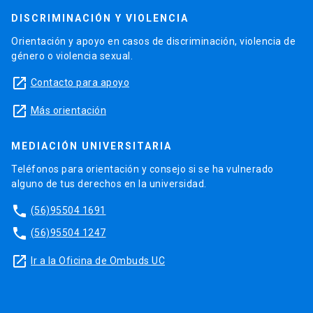
DISCRIMINACIÓN Y VIOLENCIA
Orientación y apoyo en casos de discriminación, violencia de
género o violencia sexual.
launch
Contacto para apoyo
launch
Más orientación
MEDIACIÓN UNIVERSITARIA
Teléfonos para orientación y consejo si se ha vulnerado
alguno de tus derechos en la universidad.
phone
(56)95504 1691
phone
(56)95504 1247
launch
Ir a la Oficina de Ombuds UC