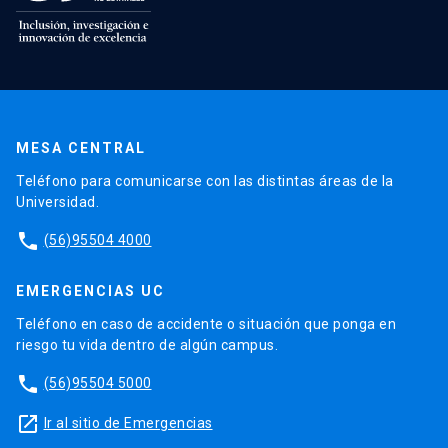
MESA CENTRAL
Teléfono para comunicarse con las distintas áreas de la
Universidad.
phone
(56)95504 4000
EMERGENCIAS UC
Teléfono en caso de accidente o situación que ponga en
riesgo tu vida dentro de algún campus.
phone
(56)95504 5000
launch
Ir al sitio de Emergencias