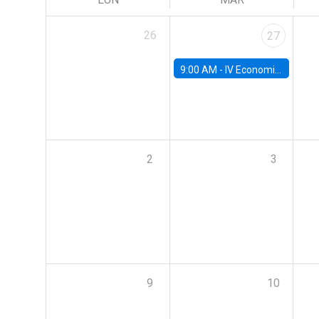
26
27
9:00 AM -
IV Economics Alumni Workshop
2
3
9
10