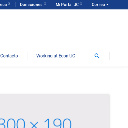
teca
Donaciones
Mi Portal UC
Correo
arrow_drop_down
search
Contacto
Working at Econ UC