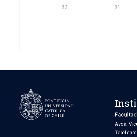
30
31
Inst
Facultad
Avda. Vic
Teléfono