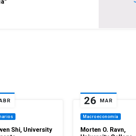
ia”
26
ABR
MAR
narios
Macroeconomía
wen Shi, University
Morten O. Ravn,