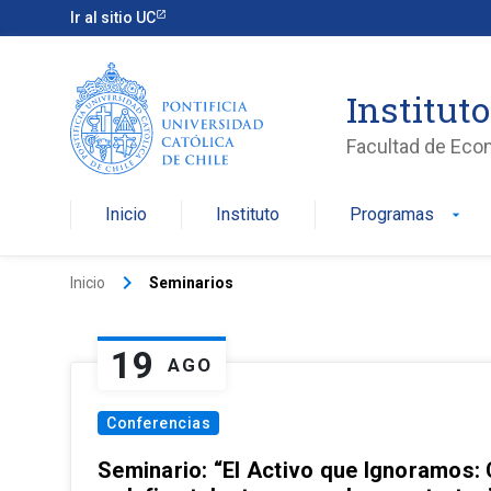
Ir al sitio UC
Institut
Facultad de Eco
Inicio
Instituto
Programas
arrow_drop_down
keyboard_arrow_right
Inicio
Seminarios
19
AGO
Conferencias
Seminario: “El Activo que Ignoramos: