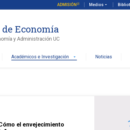
ADMISIÓN
Medios
arrow_drop_down
Biblio
o de Economía
nomía y Administración UC
Académicos e Investigación
Noticias
arrow_drop_down
 Cómo el envejecimiento