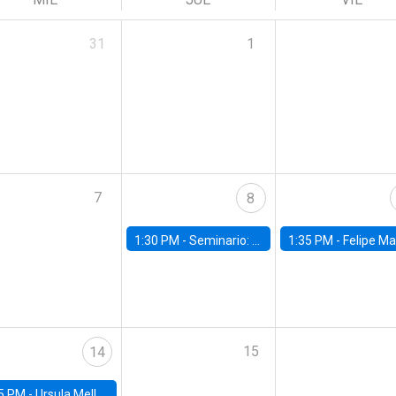
31
1
7
8
1:30 PM -
Seminario: “Recuperando la humanidad para progresar en la era de la IA»
1:35 PM -
Felipe Martínez, alumno Doctorado en Ec
15
14
5 PM -
Ursula Mello, Insper - Institute of Education and Research