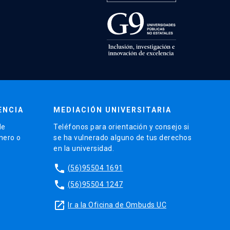
ENCIA
MEDIACIÓN UNIVERSITARIA
de
Teléfonos para orientación y consejo si
énero o
se ha vulnerado alguno de tus derechos
en la universidad.
phone
(56)95504 1691
phone
(56)95504 1247
launch
Ir a la Oficina de Ombuds UC