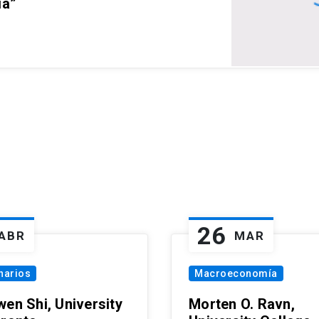
ia”
26
ABR
MAR
narios
Macroeconomía
wen Shi, University
Morten O. Ravn,