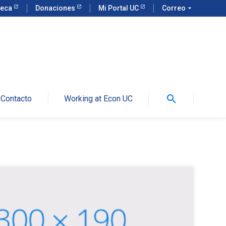
teca
Donaciones
Mi Portal UC
Correo
arrow_drop_down
search
Contacto
Working at Econ UC