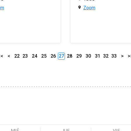
om
Zoom
<<
<
22
23
24
25
26
27
28
29
30
31
32
33
>
>
MIÉ
JUE
VIE