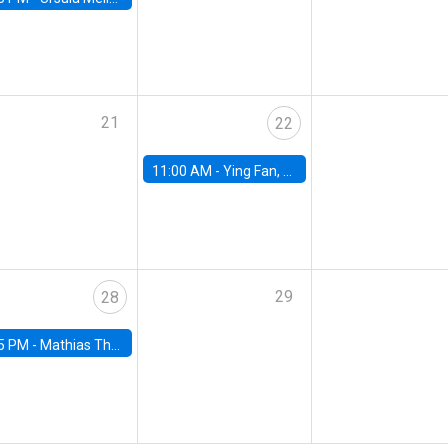
21
22
11:00 AM -
Ying Fan, University of Michigan
29
28
5 PM -
Mathias Thoenig, University of Lausanne