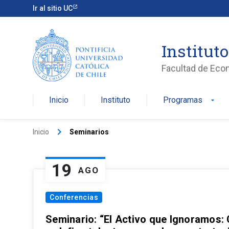
Ir al sitio UC
Institut
Facultad de Eco
Inicio
Instituto
Programas
arrow_drop_down
keyboard_arrow_right
Inicio
Seminarios
19
AGO
Conferencias
Seminario: “El Activo que Ignoramos: