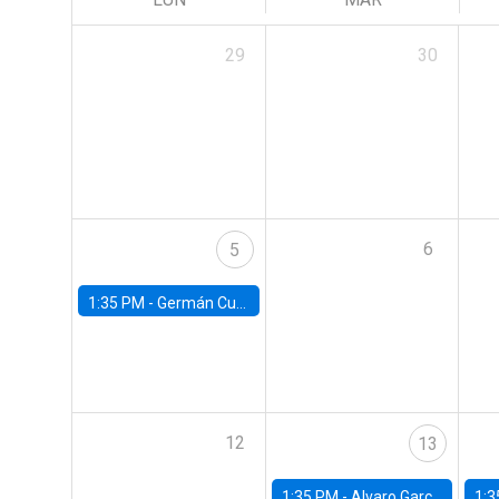
29
30
6
5
1:35 PM -
Germán Cubas, University of Houston
12
13
1:35 PM -
Alvaro Garcia-Marin, Universidad de Los Andes
1:3