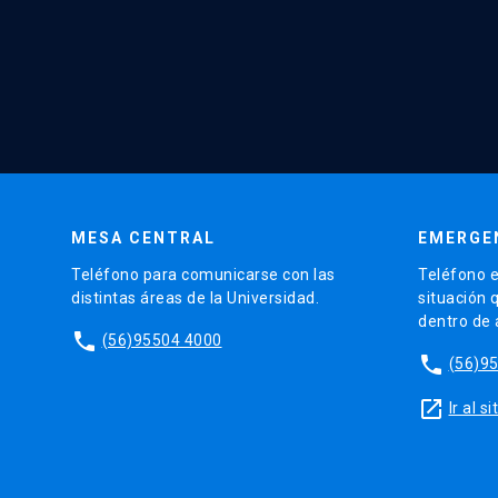
MESA CENTRAL
EMERGE
Teléfono para comunicarse con las
Teléfono e
distintas áreas de la Universidad.
situación 
dentro de
phone
(56)95504 4000
phone
(56)9
launch
Ir al 