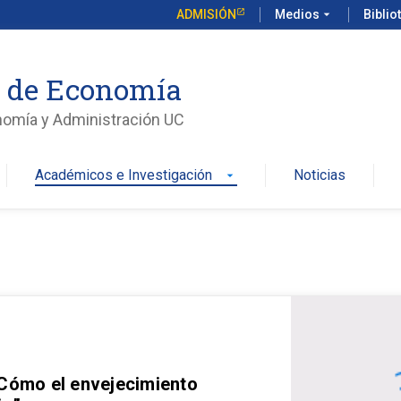
ADMISIÓN
Medios
arrow_drop_down
Biblio
o de Economía
nomía y Administración UC
Académicos e Investigación
Noticias
arrow_drop_down
 Cómo el envejecimiento