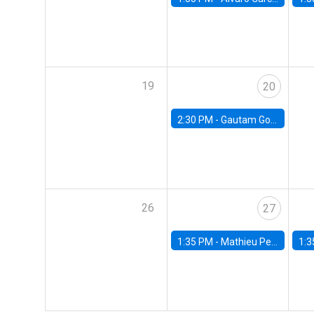
19
20
2:30 PM -
Gautam Gowrisankaran, Columbia University
26
27
1:35 PM -
Mathieu Pedemonte, IDB
1:3