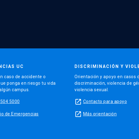
NCIAS UC
DISCRIMINACIÓN Y VIOL
n caso de accidente o
Orientación y apoyo en casos 
que ponga en riesgo tu vida
discriminación, violencia de g
 algún campus.
violencia sexual.
launch
5504 5000
Contacto para apoyo
launch
sitio de Emergencias
Más orientación